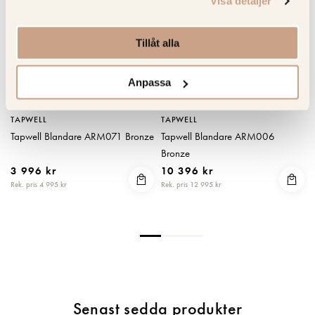
Visa detaljer
Tillåt alla
Anpassa
TAPWELL
TAPWELL
Tapwell Blandare ARM071 Bronze
Tapwell Blandare ARM006
Bronze
3 996 kr
10 396 kr
Rek. pris 4 995 kr
Rek. pris 12 995 kr
R
Senast sedda produkter