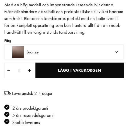
Med en hög modell och imponerande utseende blir denna
Matberedare & Mixer
tvättställsblandare ett stilfullt och praktiskt tillskott till vilket badrum
som helst. Blandaren kombineras perfekt med en bottenventil
Vattenkokare
för en komplett uppsättning som kan hantera allt från en snabb
handtvätt till en längre stunds tandborstning.
Färg
Bronze
LÄGG I VARUKORGEN
Leveranstid: 2-4 dagar
2 års produktgaranti
5 års reservdelsgaranti
Snabb leverans