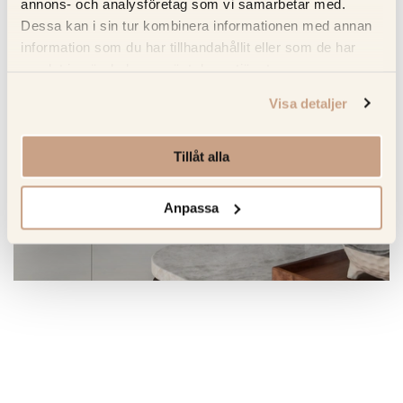
annons- och analysföretag som vi samarbetar med.
Öppettider
Dessa kan i sin tur kombinera informationen med annan
Må-Fre: 09-18
information som du har tillhandahållit eller som de har
Lörd: 11-16
samlat in när du har använt deras tjänster.
Sön: Stängt
Visa detaljer
Tillåt alla
Anpassa