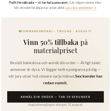
Fullt försäkrade — vi tar hela ansvaret.
Går något sönder eller
blir ett mått fel åtgärdar vi det alltid.
Läs våra omdömen →
SOMMARKAMPANJ · TÄVLING · AUGUSTI
Vinn 50% tillbaka
på
materialpriset
Beställ bänkskiva och anmäl din order — Ärligt talat:
annonser är dyra. Vi lägger hellre pengarna på dig —
vår jury utser två vinnare varje månad.
Sex kunder har
redan vunnit.
ANMÄL DIN ORDER — TAR 30 SEKUNDER
Augustiomgången stänger 31 augusti