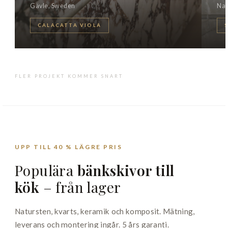
Gävle, Sweden
Na
CALACATTA VIOLA
FLER PROJEKT KOMMER SNART
UPP TILL 40 % LÄGRE PRIS
Populära
bänkskivor till
kök
– från lager
Natursten, kvarts, keramik och komposit. Mätning,
leverans och montering ingår. 5 års garanti.