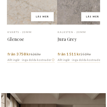
LÄS MER
LÄS MER
KVARTS · 20MM
KALKSTEN · 20MM
Glencoe
Jura Grey
från 3 758 kr
från 1 511 kr
6 263 kr
2 519 kr
Allt ingår · inga dolda kostnader
Allt ingår · inga dolda kostnader