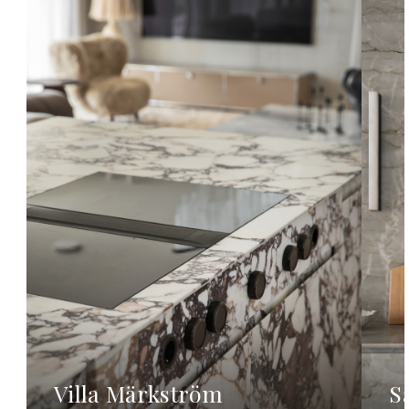
Villa Märkström
S