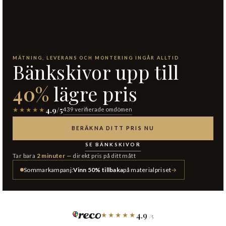
MÄTNING, LEVERANS OCH MONTERING INGÅR ALLTID
Bänkskivor upp till
40%
lägre pris
4.9/5
439 verifierade omdömen
★★★★★
BERÄKNA DITT PRIS NU
SE BÄNKSKIVOR
Tar bara
2 minuter
— direkt pris på ditt mått
Sommarkampanj:
Vinn 50% tillbaka
på materialpriset
→
4.9
★★★★★
/5