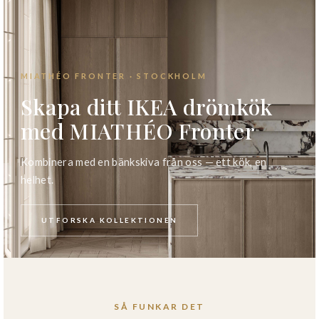
MIATHÉO FRONTER · STOCKHOLM
Skapa ditt IKEA drömkök
med MIATHÉO Fronter
Kombinera med en bänkskiva från oss — ett kök, en
helhet.
UTFORSKA KOLLEKTIONEN
SÅ FUNKAR DET