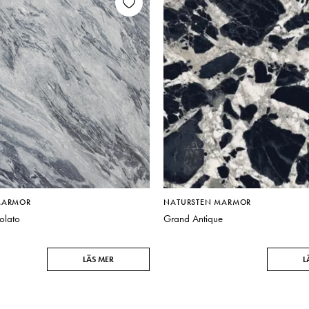
MARMOR
NATURSTEN MARMOR
olato
Grand Antique
LÄS MER
L