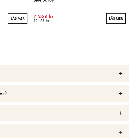
Blue Savoy
7 268 kr
LÄS MER
LÄS MER
12 113 kr
vs?