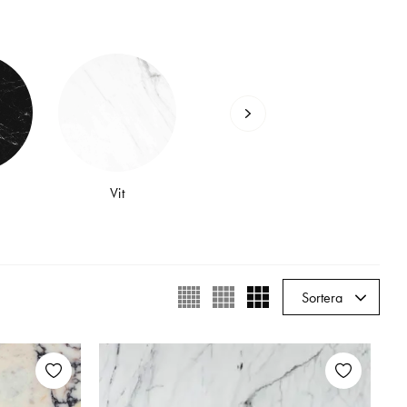
sen fungerar – från
nom varje steg.
ng, mätning och
Vit
at – vi installerar
kivor från samma
Sortera
u vill ha – så du vet