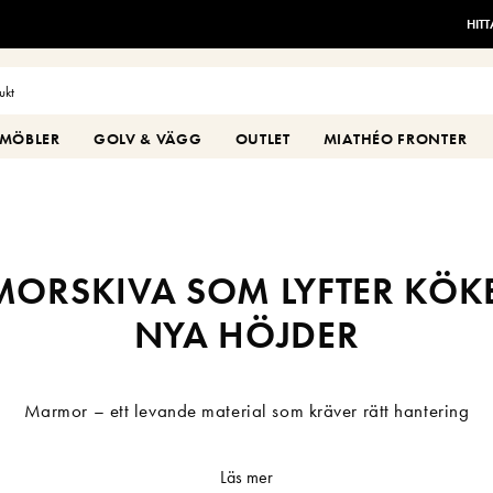
HIT
MÖBLER
GOLV & VÄGG
OUTLET
MIATHÉO FRONTER
ORSKIVA SOM LYFTER KÖKET
NYA HÖJDER
Marmor – ett levande material som kräver rätt hantering
 poröst material som bildas när kalkstenens struktur förändras under 
Läs mer
 marmorskiva är unik i färg och ådring, vilket gör marmor
bänkskiva
t