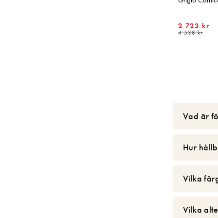
Grigio Carnic
2 723 kr
4 538 kr
Vad är f
Hur hållb
Vilka fär
Vilka alt