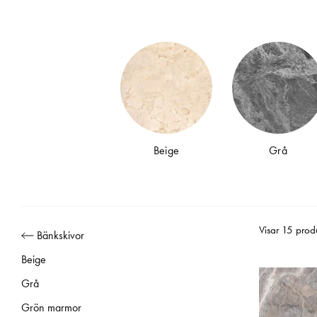
Marmor fungerar in
val av skiva t
Priset som vis
Beige
Grå
installation är sä
Eftersom marmor
Visar 15 prod
Bänkskivor
stenbrott kan skilja
Beige
Grå
Grön marmor