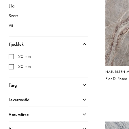
Lila
Svart
Vit
Tjocklek
20 mm
30 mm
NATURSTEN 
Fior Di Pesco
Färg
Multifärg
Leveranstid
Creme
10-14 arbetsdagar
Varumärke
Grå
2-3 veckor
Grön