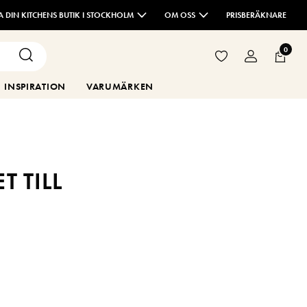
TA DIN KITCHENS BUTIK I STOCKHOLM
OM OSS
PRISBERÄKNARE
0
INSPIRATION
VARUMÄRKEN
 TILL
högt tryck och
ill ett exklusivt och