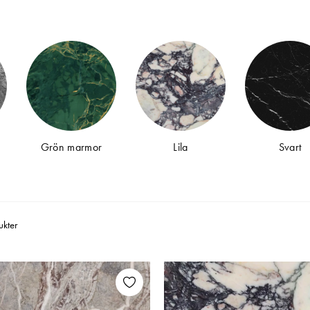
levande materialval för både kök och badrum.
Köper du marmor på rätt sätt?
te som en vanlig beställning. Det är avgörande att förstå hur proces
ill leverans – och att välja en pålitlig stenleverantör. Vi guidar dig ge
Vad påverkar priset per kvadratmeter?
as per kvadratmeter gäller ofta bara råmaterialet. Bearbetning, fasni
Grön marmor
Lila
Svart
llan inkluderat. På Kitchens.se får du alltid ett totalpris med allt inkluder
även diskhon på plats hos dig.
Vad är en slab eller batch?
 är ett naturligt material bryts varje skiva från unika block. Även s
ukter
 sig i färgton och ådring. Hos oss får du alltid välja exakt vilken slab d
vad som levereras hem till dig.