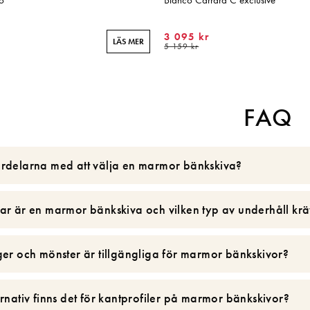
o
Bianco Carrara C exclusive
3 095 kr
LÄS MER
5 159 kr
FAQ
ördelarna med att välja en marmor bänkskiva?
ar är en marmor bänkskiva och vilken typ av underhåll krä
ger och mönster är tillgängliga för marmor bänkskivor?
ernativ finns det för kantprofiler på marmor bänkskivor?