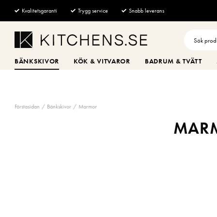
Kvalitetsgaranti
Trygg service
Snabb leverans
BÄNKSKIVOR
KÖK & VITVAROR
BADRUM & TVÄTT
Förstasidan
Bänkskivor
Marmor
MARM
Marmor är ett
temperatur. Varje