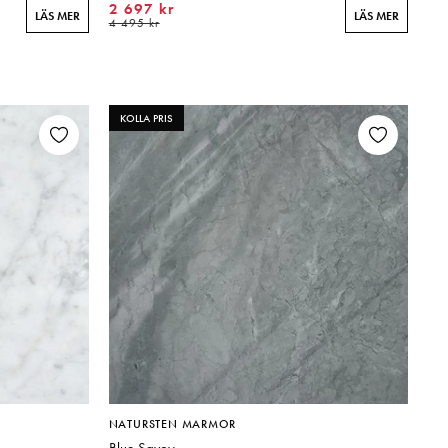
2 697 kr
LÄS MER
LÄS MER
4 495 kr
KOLLA PRIS
NATURSTEN MARMOR