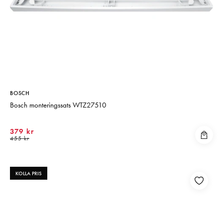
BOSCH
Bosch monteringssats WTZ27510
379 kr
455 kr
KOLLA PRIS