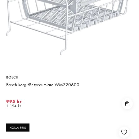
BOSCH
Bosch korg för torktumlare WMZ20600
995 kr
1 194 kr
KOLLA PRIS