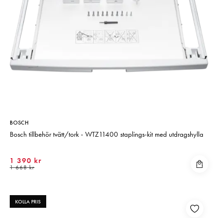
BOSCH
Bosch tillbehör tvätt/tork - WTZ11400 staplings-kit med utdragshylla
1 390 kr
1 668 kr
KOLLA PRIS