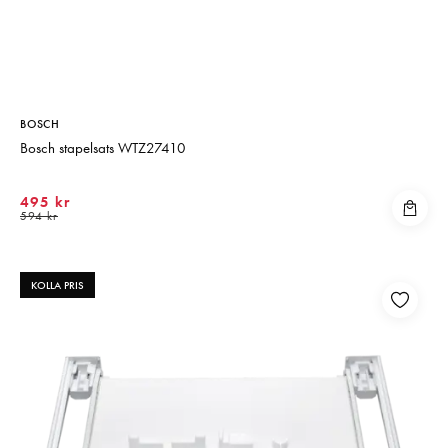
BOSCH
Bosch stapelsats WTZ27410
495 kr
594 kr
KOLLA PRIS