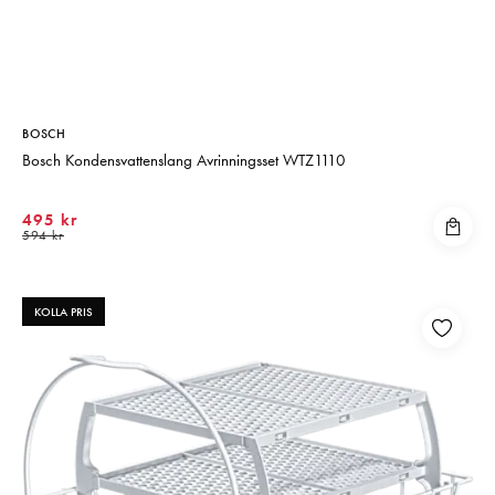
Matberedare & Mixer
Vattenkokare
BOSCH
Bosch Kondensvattenslang Avrinningsset WTZ1110
495 kr
594 kr
KOLLA PRIS