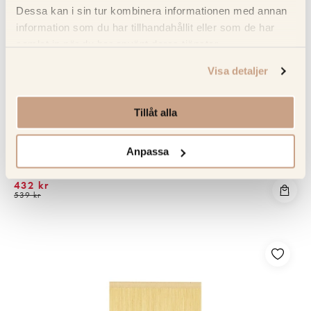
Dessa kan i sin tur kombinera informationen med annan
information som du har tillhandahållit eller som de har
samlat in när du har använt deras tjänster.
Visa detaljer
Tillåt alla
BOSCH
Bosch vatteninloppsförlängning för tvättmaskiner WMZ2381
Anpassa
432 kr
539 kr