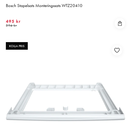
Bosch Stapelsats Monteringssats WTZ20410
495 kr
594 kr
KOLLA PRIS