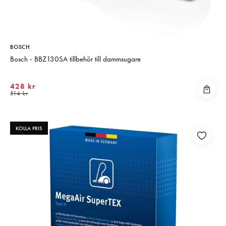
Matberedare & Mixer
Vattenkokare
BOSCH
Bosch - BBZ130SA tillbehör till dammsugare
428 kr
514 kr
KOLLA PRIS