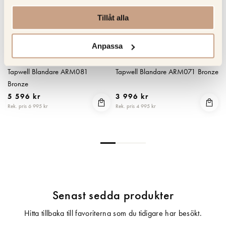
Tillåt alla
Anpassa
TAPWELL
TAPWELL
0
Tapwell Blandare ARM081
Tapwell Blandare ARM071 Bronze
Bronze
5 596 kr
3 996 kr
Rek. pris 6 995 kr
Rek. pris 4 995 kr
R
Senast sedda produkter
Hitta tillbaka till favoriterna som du tidigare har besökt.