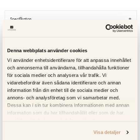
Specifikation
Beskrivning
Denna webbplats använder cookies
Recensioner
Vi använder enhetsidentifierare för att anpassa innehållet
Om tillverkaren
och annonserna till användarna, tillhandahålla funktioner
för sociala medier och analysera vår trafik. Vi
vidarebefordrar även sådana identifierare och annan
information från din enhet till de sociala medier och
RELATERADE PRODUKTER
annons- och analysföretag som vi samarbetar med.
Dessa kan i sin tur kombinera informationen med annan
KOLLA PRISET
information som du har tillhandahållit eller som de har
samlat in när du har använt deras tjänster.
Visa detaljer