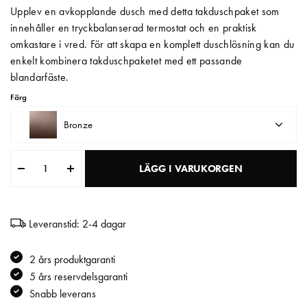
Upplev en avkopplande dusch med detta takduschpaket som
Matberedare & Mixer
innehåller en tryckbalanserad termostat och en praktisk
omkastare i vred. För att skapa en komplett duschlösning kan du
Vattenkokare
enkelt kombinera takduschpaketet med ett passande
blandarfäste.
Färg
Bronze
LÄGG I VARUKORGEN
Leveranstid: 2-4 dagar
2 års produktgaranti
5 års reservdelsgaranti
Snabb leverans