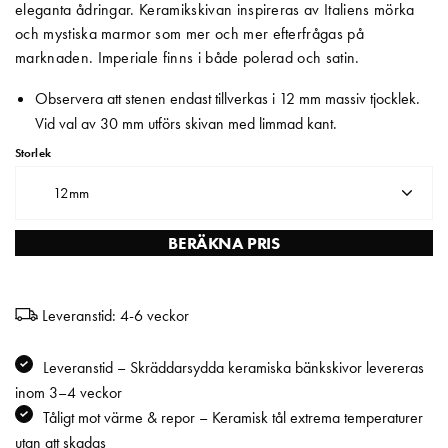
eleganta ådringar. Keramikskivan inspireras av Italiens mörka
och mystiska marmor som mer och mer efterfrågas på
Matberedare & Mixer
marknaden. Imperiale finns i både polerad och satin.
Vattenkokare
Observera att stenen endast tillverkas i 12 mm massiv tjocklek.
Vid val av 30 mm utförs skivan med limmad kant.
Storlek
12mm
BERÄKNA PRIS
Leveranstid: 4-6 veckor
Leveranstid – Skräddarsydda keramiska bänkskivor levereras
inom 3–4 veckor
Tåligt mot värme & repor – Keramisk tål extrema temperaturer
utan att skadas