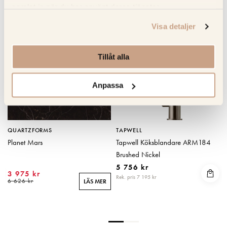
RELATERADE PRODUKTER
samlat in när du har använt deras tjänster.
KOLLA PRIS
KOLLA PRISET
Visa detaljer
Tillåt alla
Anpassa
QUARTZFORMS
TAPWELL
Planet Mars
Tapwell Köksblandare ARM184
Brushed Nickel
5 756 kr
3 975 kr
Rek. pris 7 195 kr
R
6 626 kr
LÄS MER