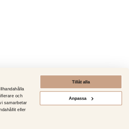
Tillåt alla
illhandahålla
ifierare och
Anpassa
 vi samarbetar
ahållit eller