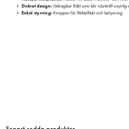
•
Diskret design:
Utdragbar fläkt som blir nästintill osynli
•
Enkel styrning:
Knappar för fläkteffekt och belysning.
Senast sedda produkter