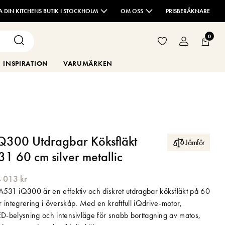
TA DIN KITCHENS BUTIK I STOCKHOLM
OM OSS
PRISBERÄKNARE
0
INSPIRATION
VARUMÄRKEN
Q300 Utdragbar Köksfläkt
Jämför
 60 cm silver metallic
 013 kr
31 iQ300 är en effektiv och diskret utdragbar köksfläkt på 60
 integrering i överskåp. Med en kraftfull iQdrive-motor,
ED-belysning och intensivläge för snabb borttagning av matos,