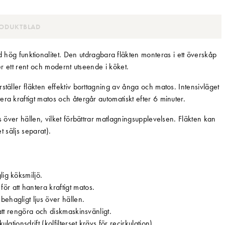
ODUKTBLAD
 funktionalitet. Den utdragbara fläkten monteras i ett överskåp
er ett rent och modernt utseende i köket.
ställer fläkten effektiv borttagning av ånga och matos. Intensivläget
ra kraftigt matos och återgår automatiskt efter 6 minuter.
s över hällen, vilket förbättrar matlagningsupplevelsen. Fläkten kan
et säljs separat).
lig köksmiljö.
r att hantera kraftigt matos.
behagligt ljus över hällen.
att rengöra och diskmaskinsvänligt.
lationsdrift (kolfilterset krävs för recirkulation).