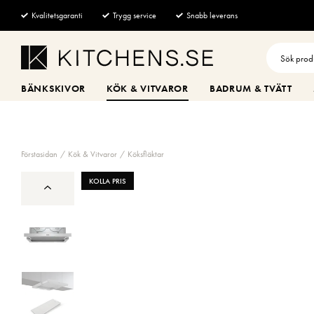
Kvalitetsgaranti
Trygg service
Snabb leverans
BÄNKSKIVOR
KÖK & VITVAROR
BADRUM & TVÄTT
Förstasidan
Kök & Vitvaror
Köksfläktar
KOLLA PRIS