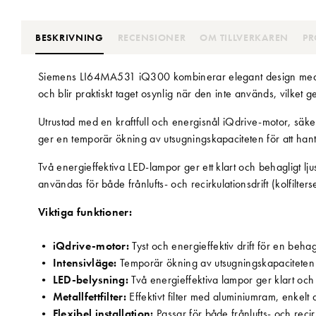
BESKRIVNING
RECENSIONER
OM TILLVERKAREN
PR
Siemens LI64MA531 iQ300 kombinerar elegant design med hög
och blir praktiskt taget osynlig när den inte används, vilket g
Utrustad med en kraftfull och energisnål iQdrive-motor, säker
ger en temporär ökning av utsugningskapaciteten för att hante
Två energieffektiva LED-lampor ger ett klart och behagligt lju
användas för både frånlufts- och recirkulationsdrift (kolfilters
Viktiga funktioner:
•
iQdrive-motor:
Tyst och energieffektiv drift för en behag
•
Intensivläge:
Temporär ökning av utsugningskapaciteten fö
•
LED-belysning:
Två energieffektiva lampor ger klart och 
•
Metallfettfilter:
Effektivt filter med aluminiumram, enkelt 
•
Flexibel installation:
Passar för både frånlufts- och recirku