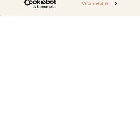
Visa detaljer
Vi erbjuder bänkskivor i Stockholm i högkvalitativa mate
kvartsit, granit, komposit, keramik, kalksten och terrazzo.
på dagens populära sten bänkskivor.