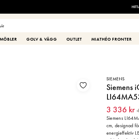
HIT
MÖBLER
GOLV & VÄGG
OUTLET
MIATHÉO FRONTER
SIEMENS
Siemens i
LI64MA531
3 336 kr
4
Siemens LI64MA5
cm, designad för
energieffektiv L