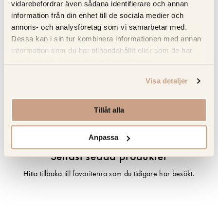
vidarebefordrar även sådana identifierare och annan
information från din enhet till de sociala medier och
annons- och analysföretag som vi samarbetar med.
Specifikation
Dessa kan i sin tur kombinera informationen med annan
information som du har tillhandahållit eller som de har
Beskrivning
samlat in när du har använt deras tjänster.
Visa detaljer
Recensioner
Om tillverkaren
Tillåt alla
Anpassa
Senast sedda produkter
Hitta tillbaka till favoriterna som du tidigare har besökt.