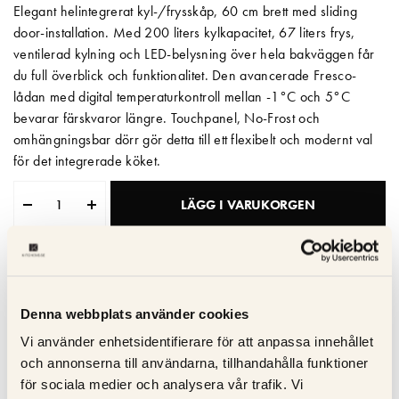
Elegant helintegrerat kyl-/frysskåp, 60 cm brett med sliding
Matberedare & Mixer
door-installation. Med 200 liters kylkapacitet, 67 liters frys,
ventilerad kylning och LED-belysning över hela bakväggen får
Vattenkokare
du full överblick och funktionalitet. Den avancerade Fresco-
lådan med digital temperaturkontroll mellan -1°C och 5°C
bevarar färskvaror längre. Touchpanel, No-Frost och
omhängningsbar dörr gör detta till ett flexibelt och modernt val
för det integrerade köket.
LÄGG I VARUKORGEN
Leveranstid: 6-8 veckor
Denna webbplats använder cookies
5 års garanti
Vi använder enhetsidentifierare för att anpassa innehållet
Extra hög
och annonserna till användarna, tillhandahålla funktioner
LED-belyst bakvägg
för sociala medier och analysera vår trafik. Vi
Elegant design