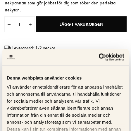
stekpannan som gör jobbet för dig som söker den perfekta
stekytan.
Matberedare & Mixer
Vattenkokare
LÄGG I VARUKORGEN
Leveranstid: 1-2 veckor
2 års garanti
Svensk design
Snabb leverans
Denna webbplats använder cookies
Vi använder enhetsidentifierare för att anpassa innehållet
och annonserna till användarna, tillhandahålla funktioner
Specifikation
för sociala medier och analysera vår trafik. Vi
vidarebefordrar även sådana identifierare och annan
information från din enhet till de sociala medier och
Beskrivning
annons- och analysföretag som vi samarbetar med.
Dessa kan i sin tur kombinera informationen med annan