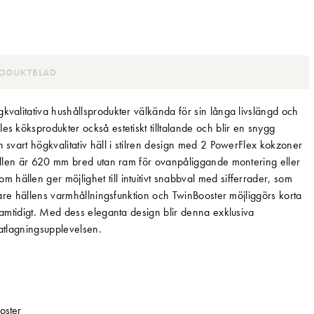
ODUKTBLAD
kvalitativa hushållsprodukter välkända för sin långa livslängd och
es köksprodukter också estetiskt tilltalande och blir en snygg
n svart högkvalitativ häll i stilren design med 2 PowerFlex kokzoner
shällen är 620 mm bred utan ram för ovanpåliggande montering eller
hällen ger möjlighet till intuitivt snabbval med sifferrader, som
 vare hällens varmhållningsfunktion och TwinBooster möjliggörs korta
 samtidigt. Med dess eleganta design blir denna exklusiva
 matlagningsupplevelsen.
oster