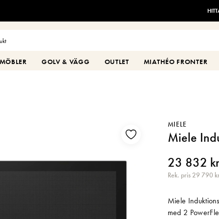
HIT
MÖBLER
GOLV & VÄGG
OUTLET
MIATHÉO FRONTER
MIELE
Miele Ind
23 832 k
Rek. pris 29 790 k
Miele Induktion
med 2 PowerFlex 