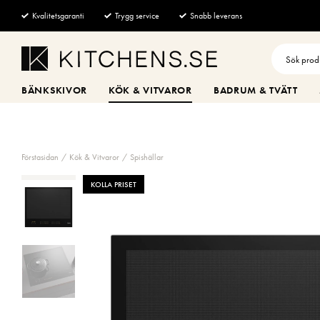
Kvalitetsgaranti
Trygg service
Snabb leverans
BÄNKSKIVOR
KÖK & VITVAROR
BADRUM & TVÄTT
Förstasidan
Kök & Vitvaror
Spishällar
KOLLA PRISET