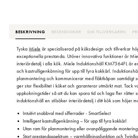
BESKRIVNING
RECENSIONER
OM TILLVERKAREN
PR
Tyska
Miele
är specialiserad på köksdesign och tillverkar hög
exceptionella prestanda. Utöver innovativa funktioner är Miel
interiördetalj i alla kök. Miele Induktionshäll KM7564FL är e
och kastrulligenkänning för upp till fyra kokkärl. Induktion
planmontering och kommunicerar med fläktkåpan samtidigt som 
ger stor flexibilitet i köket och garanterar utmärkt mat. Tack
uppkokningstider så att du kan spara tid och laga fler rätter
induktionshäll en stilsäker interiördetalj i ditt kök som höjer
Intuitivt snabbval med sifferrader - SmartSelect
Intelligent kastrulligenkänning – för upp till fyra kokkärl
Utan ram för planmontering eller ovanpåliggande montering
Stort prestandaspektrum – varmhållningsfunktion och TwinBo