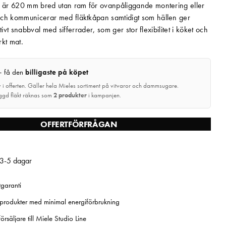
n är 620 mm bred utan ram för ovanpåliggande montering eller
ch kommunicerar med fläktkåpan samtidigt som hällen ger
tuitivt snabbval med sifferrader, som ger stor flexibilitet i köket och
kt mat.
 få den
billigaste på köpet
 i offerten. Gäller hela Mieles sortiment på vitvaror och dammsugare.
ggd fläkt räknas som
2 produkter
i kampanjen.
OFFERTFÖRFRÅGAN
 3-5 dagar
tgaranti
 produkter med minimal energiförbrukning
rsäljare till Miele Studio Line