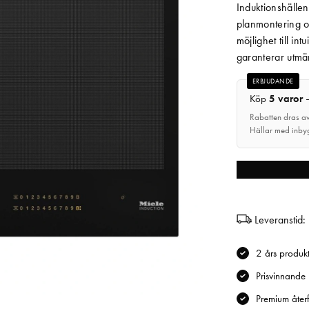
Induktionshälle
planmontering o
möjlighet till in
garanterar utmär
ERBJUDANDE
Köp
5 varor
–
Rabatten dras av
Hällar med inby
Leveranstid:
2 års produk
Prisvinnande
Premium återfö