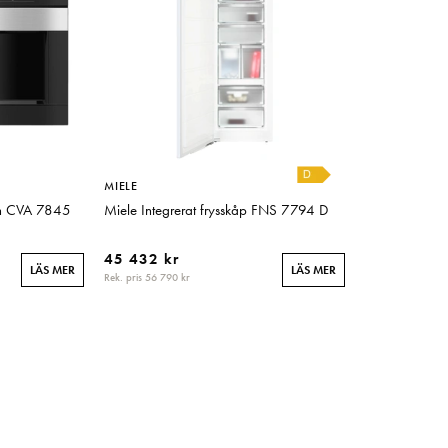
MIELE
in CVA 7845
Miele Integrerat frysskåp FNS 7794 D
45 432 kr
LÄS MER
LÄS MER
Rek. pris 56 790 kr