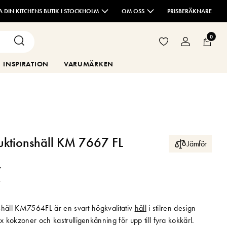
TA DIN KITCHENS BUTIK I STOCKHOLM
OM OSS
PRISBERÄKNARE
0
INSPIRATION
VARUMÄRKEN
uktionshäll KM 7667 FL
Jämför
r
r
shäll KM7564FL är en svart högkvalitativ
häll
i stilren design
kokzoner och kastrulligenkänning för upp till fyra kokkärl.