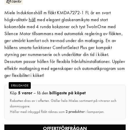
Jämför
Matberedare & Mixer
Miele Induktionshäll m fläkt KMDA7272-1 FL är en svart
högkvalitativ
häll
med elegant glaskeramikyta med stort
Vattenkokare
kokområde med 4 runda kokzoner och tyst TwoInOne med
Silence Motor tillsammans med automatisk reglering av fläkten,
ger utmärkt komfort och trevnad under din matlagnig. En av
hällens smarta funktioner ComfortSelect Plus ger kompakt
styrning per nummerserie och underlättar din tid i köket.
Dessutom passar hällen för flexibla frånluftsinstallationer. Upplev
effektiv matlagning med egenskaper och automatikprogram som
ger flexibilitet i köket!
ERBJUDANDE
Köp
5 varor
– få den
billigaste på köpet
Rabatten dras av i offerten. Gäller hela Mieles sortiment på vitvaror och
dammsugare.
Hällar med inbyggd fläkt räknas som
2 produkter
i kampanjen.
OFFERTFÖRFRÅGAN