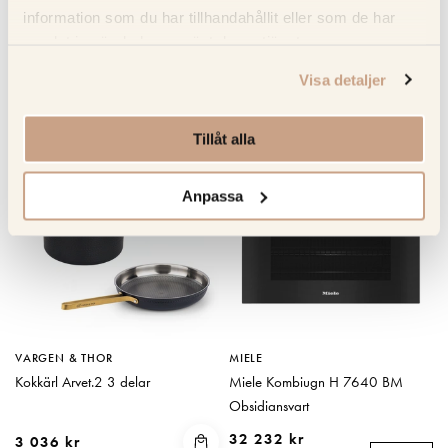
Produktblad
information som du har tillhandahållit eller som de har
samlat in när du har använt deras tjänster.
Visa detaljer
RELATERADE PRODUKTER
Tillåt alla
KOLLA PRISET
Anpassa
VARGEN & THOR
MIELE
Kokkärl Arvet.2 3 delar
Miele Kombiugn H 7640 BM
Obsidiansvart
32 232 kr
3 036 kr