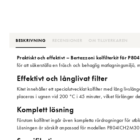
BESKRIVNING
RECENSIONER
OM TILLVERKAREN
Praktiskt och effektivt – Bertazzoni kolfilterkit för P8
för att säkerställa en fräsch och behaglig matlagningsmiljö, me
Effektivt och långlivat filter
Kitet innehåller ett specialutvecklat kolfilter med lång livslä
placeras i ugnen vid 200 °C i 45 minuter, vilket förlänger 
Komplett lösning
Förutom kolfiltret ingår även kompletta rördragningar för utblå
Lösningen är särskilt anpassad för modellen P804ICH2M30N