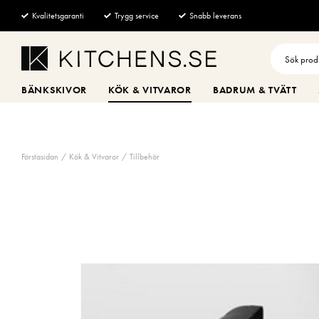
Kvalitetsgaranti
Trygg service
Snabb leverans
BÄNKSKIVOR
KÖK & VITVAROR
BADRUM & TVÄTT
Förstasidan
Kök & Vitvaror
Tillbehör