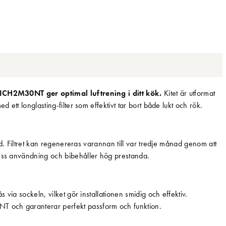
04ICH2M30NT ger optimal luftrening i ditt kök.
Kitet är utformat
d ett longlasting-filter som effektivt tar bort både lukt och rök.
ngd. Filtret kan regenereras varannan till var tredje månad genom att
dess användning och bibehåller hög prestanda.
s via sockeln, vilket gör installationen smidig och effektiv.
T och garanterar perfekt passform och funktion.