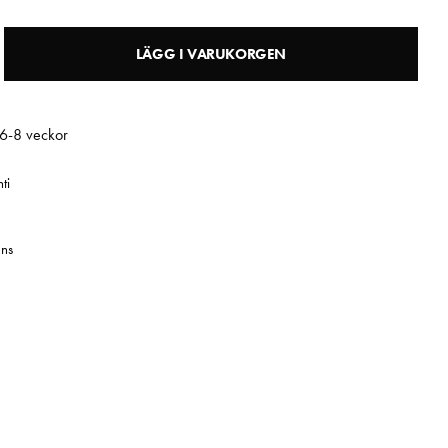
LÄGG I VARUKORGEN
 6-8 veckor
ti
ns