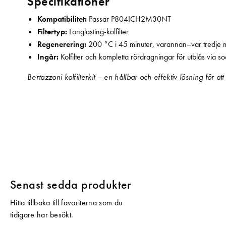
Specifikationer
Kompatibilitet:
Passar P804ICH2M30NT
Filtertyp:
Longlasting-kolfilter
Regenerering:
200 °C i 45 minuter, varannan–var tredje
Ingår:
Kolfilter och kompletta rördragningar för utblås via so
Bertazzoni kolfilterkit – en hållbar och effektiv lösning för att 
Senast sedda produkter
Hitta tillbaka till favoriterna som du
tidigare har besökt.