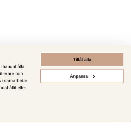
Tillåt alla
illhandahålla
ifierare och
Anpassa
 vi samarbetar
ahållit eller