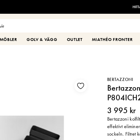
HIT
MÖBLER
GOLV & VÄGG
OUTLET
MIATHÉO FRONTER
BERTAZZONI
Bertazzoni 
P804ICH
3 995 kr
Bertazzoni kolfi
effektivt elimin
sockeln. Filtret