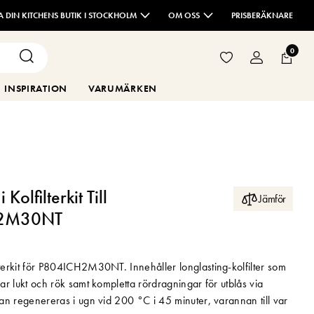
TA DIN KITCHENS BUTIK I STOCKHOLM
OM OSS
PRISBERÄKNARE
0
INSPIRATION
VARUMÄRKEN
Kolfilterkit Till
Jämför
2M30NT
lterkit för P804ICH2M30NT. Innehåller longlasting-kolfilter som
erar lukt och rök samt kompletta rördragningar för utblås via
 kan regenereras i ugn vid 200 °C i 45 minuter, varannan till var