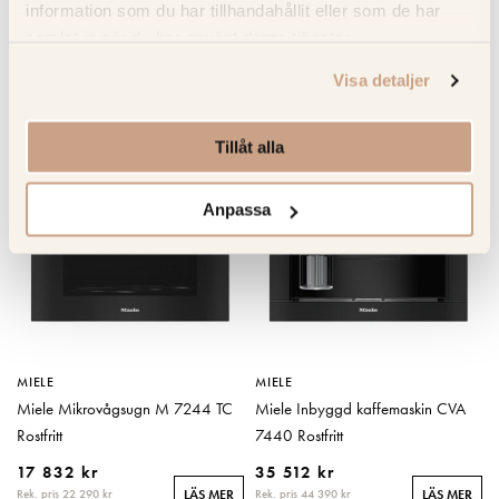
information som du har tillhandahållit eller som de har
samlat in när du har använt deras tjänster.
Visa detaljer
RELATERADE PRODUKTER
Tillåt alla
KOLLA PRISET
KOLLA PRISET
Anpassa
MIELE
MIELE
Miele Mikrovågsugn M 7244 TC
Miele Inbyggd kaffemaskin CVA
Rostfritt
7440 Rostfritt
17 832 kr
35 512 kr
Rek. pris 22 290 kr
Rek. pris 44 390 kr
LÄS MER
LÄS MER