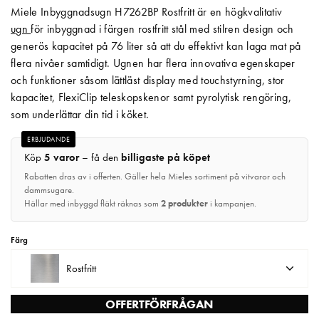
Miele Inbyggnadsugn H7262BP Rostfritt är en högkvalitativ
Matberedare & Mixer
ugn
för inbyggnad i färgen rostfritt stål med stilren design och
generös kapacitet på 76 liter så att du effektivt kan laga mat på
Vattenkokare
flera nivåer samtidigt. Ugnen har flera innovativa egenskaper
och funktioner såsom lättläst display med touchstyrning, stor
kapacitet, FlexiClip teleskopskenor samt pyrolytisk rengöring,
som underlättar din tid i köket.
ERBJUDANDE
Köp
5 varor
– få den
billigaste på köpet
Rabatten dras av i offerten. Gäller hela Mieles sortiment på vitvaror och
dammsugare.
Hällar med inbyggd fläkt räknas som
2 produkter
i kampanjen.
Färg
Rostfritt
OFFERTFÖRFRÅGAN