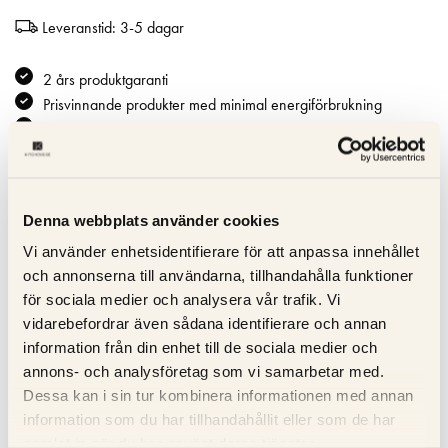
Leveranstid: 3-5 dagar
2 års produktgaranti
Prisvinnande produkter med minimal energiförbrukning
Premium återförsäljare till Miele Studio Line
Specifikation
Denna webbplats använder cookies
Vi använder enhetsidentifierare för att anpassa innehållet
Beskrivning
och annonserna till användarna, tillhandahålla funktioner
för sociala medier och analysera vår trafik. Vi
Recensioner
vidarebefordrar även sådana identifierare och annan
information från din enhet till de sociala medier och
Om tillverkaren
annons- och analysföretag som vi samarbetar med.
Dessa kan i sin tur kombinera informationen med annan
information som du har tillhandahållit eller som de har
samlat in när du har använt deras tjänster.