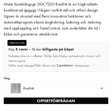
Miele Kombiångugn DGC7250 Rostfritt är en högkvalitativ
Matberedare & Mixer
kombinerad
ångugn
i färgen rostfritt stål och stilren design.
Ugnen är utrustad med flera innovativa funktioner och
Vattenkokare
automatikprogram såsom ångkokning, bakning och stekning
med uppkoppling och TasteControl, som underlättar din tid i
köket och garanterar utmärkt mat.
ERBJUDANDE
Köp
5 varor
– få den
billigaste på köpet
Rabatten dras av i offerten. Gäller hela Mieles sortiment på vitvaror och
dammsugare.
Hällar med inbyggd fläkt räknas som
2 produkter
i kampanjen.
Färg
Rostfritt
OFFERTFÖRFRÅGAN