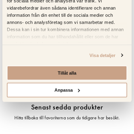
för sociala medier och analysera vår trafik. Vi
Hanterar måttlig värme – använd alltid underlägg för att
vidarebefordrar även sådana identifierare och annan
undvika skador
information från din enhet till de sociala medier och
Full service – Kitchens.se sköter mätning; leverans och
annons- och analysföretag som vi samarbetar med.
installation försäkrad i Norden
Dessa kan i sin tur kombinera informationen med annan
information som du har tillhandahållit eller som de har
samlat in när du har använt deras tjänster.
Specifikation
Visa detaljer
Beskrivning
Tillåt alla
Recensioner
Anpassa
Senast sedda produkter
Hitta tillbaka till favoriterna som du tidigare har besökt.