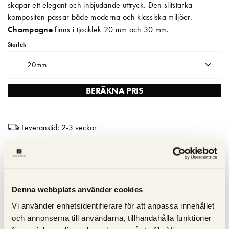
skapar ett elegant och inbjudande uttryck. Den slitstarka
kompositen passar både moderna och klassiska miljöer.
Matberedare & Mixer
Champagne
finns i tjocklek 20 mm och 30 mm.
Vattenkokare
Storlek
20mm
BERÄKNA PRIS
Leveranstid: 2-3 veckor
Snabb & trygg leverans – Skräddarsydda kompositskivor
levereras inom 2–3 veckor
Hållbar och lätt att underhålla - Reptålig; icke-porös och lätt att
Denna webbplats använder cookies
rengöra
Fläckbeständighet – Absorberar inte vätskor - idealisk för
Vi använder enhetsidentifierare för att anpassa innehållet
hektiska kök
och annonserna till användarna, tillhandahålla funktioner