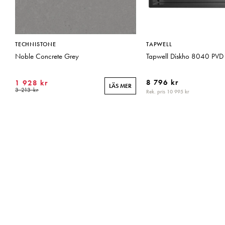
TECHNISTONE
TAPWELL
Noble Concrete Grey
Tapwell Diskho 8040 PVD 
8 796 kr
1 928 kr
LÄS MER
3 213 kr
Rek. pris 10 995 kr