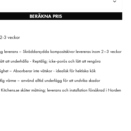
BERÄKNA PRIS
 2-3 veckor
g leverans – Skräddarsydda kompositskivor levereras inom 2–3 veckor
ätt att underhålla - Reptålig; icke-porös och lätt att rengöra
ghet – Absorberar inte vätskor - idealisk för hektiska kök
lig värme – använd alltid underlägg för att undvika skador
– Kitchens.se sköter mätning; leverans och installation försäkrad i Norden