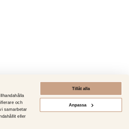
Tillåt alla
illhandahålla
ifierare och
Anpassa
 vi samarbetar
ahållit eller