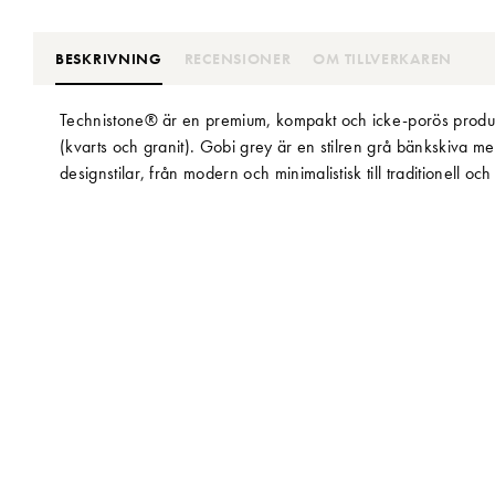
BESKRIVNING
RECENSIONER
OM TILLVERKAREN
Technistone® är en premium, kompakt och icke-porös produk
(kvarts och granit). Gobi grey är en stilren grå bänkskiva m
designstilar, från modern och minimalistisk till traditionell och