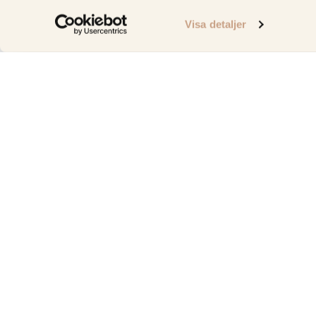
Visa detaljer
Vi erbjuder bänkskivor i Stockholm i högkvalitativa mate
kvartsit, granit, komposit, keramik, kalksten och terrazzo.