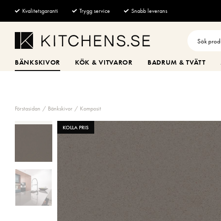
Kvalitetsgaranti
Trygg service
Snabb leverans
BÄNKSKIVOR
KÖK & VITVAROR
BADRUM & TVÄTT
Förstasidan
Bänkskivor
Komposit
KOLLA PRIS