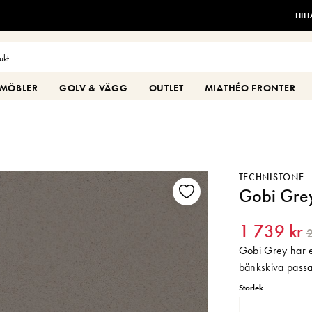
HIT
MÖBLER
GOLV & VÄGG
OUTLET
MIATHÉO FRONTER
TECHNISTONE
Gobi Gr
1 739 kr
2
Gobi Grey har e
bänkskiva passa
Storlek