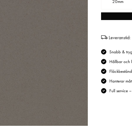
20mm
Leveranstid:
Snabb & tryg
Hållbar och l
Fläckbeständi
Hanterar mått
Full service 