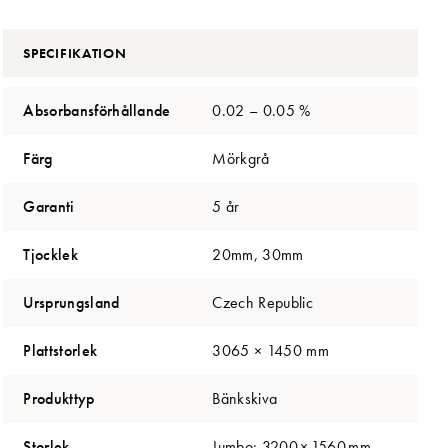
SPECIFIKATION
Absorbansförhållande
0.02 – 0.05 %
Färg
Mörkgrå
Garanti
5 år
Tjocklek
20mm, 30mm
Ursprungsland
Czech Republic
Plattstorlek
3065 × 1450 mm
Produkttyp
Bänkskiva
Storlek
Jumbo: 3200 × 1560 mm