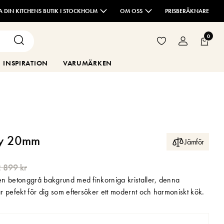
TA DIN KITCHENS BUTIK I STOCKHOLM
OM OSS
PRISBERÄKNARE
0
INSPIRATION
VARUMÄRKEN
ey 20mm
Jämför
 899 kr
n betonggrå bakgrund med finkorniga kristaller, denna
r pefekt för dig som eftersöker ett modernt och harmoniskt kök.