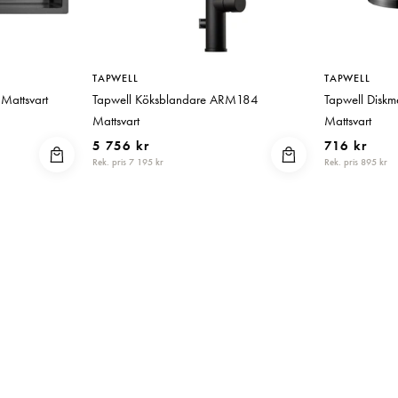
TAPWELL
TAPWELL
Mattsvart
Tapwell Köksblandare ARM184
Tapwell Disk
Mattsvart
Mattsvart
5 756 kr
716 kr
Rek. pris 7 195 kr
Rek. pris 895 kr