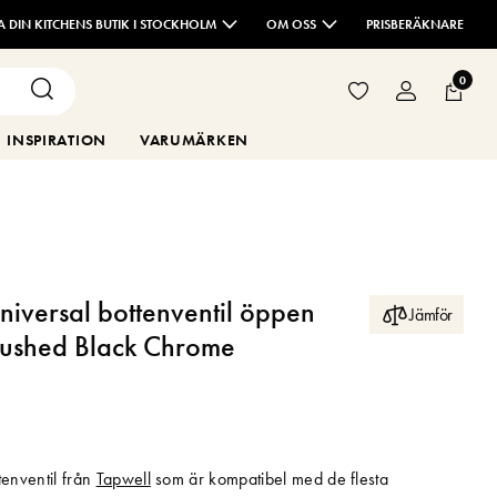
TA DIN KITCHENS BUTIK I STOCKHOLM
OM OSS
PRISBERÄKNARE
0
INSPIRATION
VARUMÄRKEN
niversal bottenventil öppen
Jämför
ushed Black Chrome
tenventil från
Tapwell
som är kompatibel med de flesta