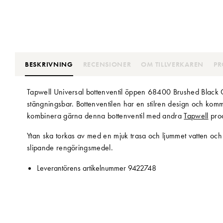
BESKRIVNING
RECENSIONER
OM TILLVERKAREN
PR
Tapwell Universal bottenventil öppen 68400 Brushed Black Ch
stängningsbar. Bottenventilen har en stilren design och kommer
kombinera gärna denna bottenventil med andra
Tapwell
prod
Ytan ska torkas av med en mjuk trasa och ljummet vatten och ev
slipande rengöringsmedel.
Leverantörens artikelnummer 9422748