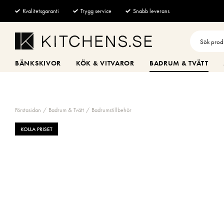
Kvalitetsgaranti
Trygg service
Snabb leverans
BÄNKSKIVOR
KÖK & VITVAROR
BADRUM & TVÄTT
Förstasidan
Badrum & Tvätt
Badrumstillbehör
KOLLA PRISET