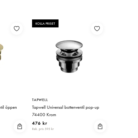
KOLLA PRISET
TAPWELL
ntil öppen
Tapwell Universal bottenventil pop-up
74400 Krom
476 kr
Rek. pris 595 kr