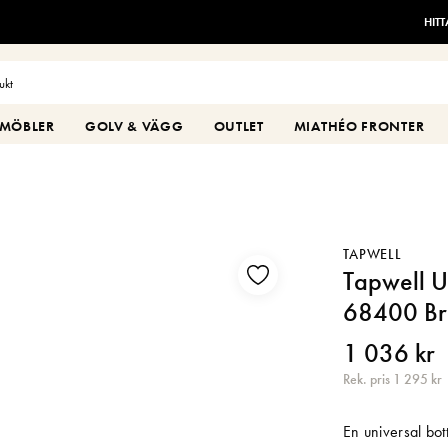
HIT
MÖBLER
GOLV & VÄGG
OUTLET
MIATHÉO FRONTER
TAPWELL
Tapwell U
68400 Br
1 036 kr
Rek. pris 1 295 kr
En universal bot