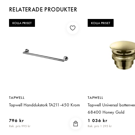
RELATERADE PRODUKTER
KOLLA PRISET
KOLLA PRISET
TAPWELL
TAPWELL
Tapwell Handdukstork TA211-450 Krom
Tapwell Universal bottenve
68400 Honey Gold
796 kr
1 036 kr
Rek. pris 995 kr
Rek. pris 1 295 kr