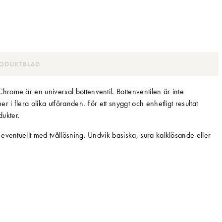
ODUKTBLAD
rome är en universal bottenventil. Bottenventilen är inte
 i flera olika utföranden. För ett snyggt och enhetligt resultat
ukter.
entuellt med tvållösning. Undvik basiska, sura kalklösande eller