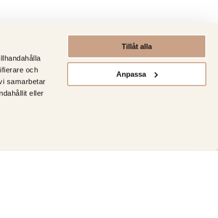
Tillåt alla
illhandahålla
ifierare och
Anpassa
 vi samarbetar
ahållit eller