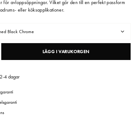
r för avloppsöppningar. Vilket gör den till en perfekt passform
badrums- eller köksapplikationer.
hed Black Chrome
LÄGG I VARUKORGEN
 2-4 dagar
tgaranti
elsgaranti
ns