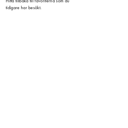
Hitta tillbaka till favoriterna som du
tidigare har besökt.