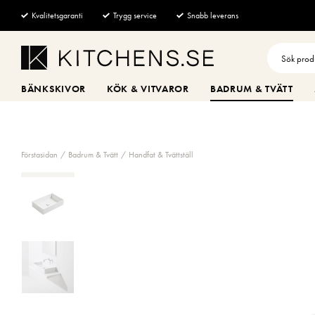
Kvalitetsgaranti
Trygg service
Snabb leverans
BÄNKSKIVOR
KÖK & VITVAROR
BADRUM & TVÄTT
Förstasidan
Badrum & Tvätt
Handfat & Tvättställ