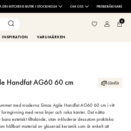
TA DIN KITCHENS BUTIK I STOCKHOLM
OM OSS
PRISBERÄKNARE
0
INSPIRATION
VARUMÄRKEN
ile Handfat AG60 60 cm
Jämför
ummet med moderna Simas Agile Handfat AG60 60 cm i vitt
 formgivning med rena linjer och raka kanter. Det nätta
nte bara estetiskt tilltalande, utan inkluderar dessutom praktiska
m hållbart material av glaserad keramik som är enkelt att