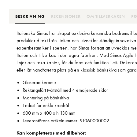
BESKRIVNING
RECENSIONER
OM TILLVERKAREN
PR
Italienska Simas har skapat exklusiva keramiska badrumstillb
produkter direkt från Italien och utvecklar ständigt innovativa
expertkeramiker i spetsen, har Simas fortsatt att utvecklas med
Italien och tillverkad i den egna fabriken. Med Simas Agile
linjer och raka kanter, får du form och funktion i ett. Dekor
eller låt handfatet ta plats på en klassisk bänkskiva som gara
Glaserad keramik
Rektangulärt tvättställ med 4 emaljerade sidor
Montering på bänkskiva
Endast för enkla kranhål
600 mm x 400 x h 130 mm
Leverantörens artikelnummer: 91060000002
Kan kompletteras med tillbehör: