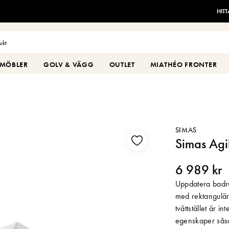
HIT
MÖBLER
GOLV & VÄGG
OUTLET
MIATHÉO FRONTER
SIMAS
Simas Ag
6 989 kr
Uppdatera badr
med rektangulär
tvättstället är i
egenskaper såso