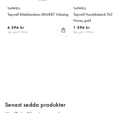
TAPWELL
TAPWELL
Tapwell Köksblandare ARM887 Mässing
Tapwell Handdukstork TA
Honey gold
6 396 kr
1 596 kr
Rek. pris 7 995 kr
Rek. pris 1 995 kr
Senast sedda produkter