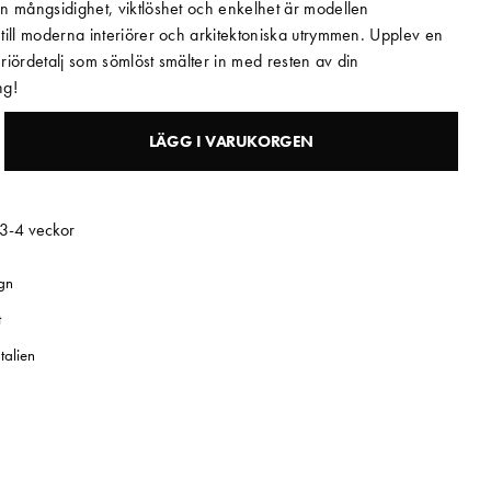
n mångsidighet, viktlöshet och enkelhet är modellen
till moderna interiörer och arkitektoniska utrymmen. Upplev en
teriördetalj som sömlöst smälter in med resten av din
ng!
LÄGG I VARUKORGEN
 3-4 veckor
gn
t
talien