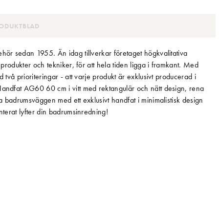
ODUKTBLAD
ehör sedan 1955. Än idag tillverkar företaget högkvalitativa
 produkter och tekniker, för att hela tiden ligga i framkant. Med
 två prioriteringar - att varje produkt är exklusivt producerad i
 Handfat AG60 60 cm i vitt med rektangulär och nätt design, rena
era badrumsväggen med ett exklusivt handfat i minimalistisk design
nterat lyfter din badrumsinredning!