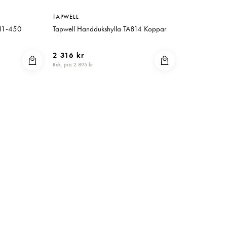
TAPWELL
211-450
Tapwell Handdukshylla TA814 Koppar
2 316 kr
Rek. pris 2 895 kr