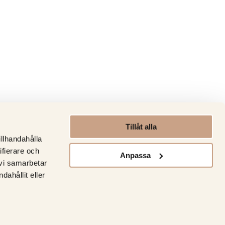
Tillåt alla
illhandahålla
ifierare och
Anpassa
 vi samarbetar
ahållit eller