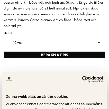
passar utmärkt i både kök och badrum. Skivans tåliga yta tillåter
dig njuta av materialet på ett helt annat sätt. Njut av en skiva
Matberedare & Mixer
som ser ut som marmor men som har en härdad tålighet som
Vattenkokare
keramik. Nuovo Corso Marmo Antico finns i både matt och
polerad yta.
Storlek
12mm
BERÄKNA PRIS
Leveranstid – Skräddarsydda keramiska bänkskivor levereras
inom 3–4 veckor
Tåligt mot värme & repor – Keramisk tål extrema temperaturer
Denna webbplats använder cookies
utan att skadas
Icke-poröst – Fläcksäkert och lätt att rengöra
Vi använder enhetsidentifierare för att anpassa innehållet