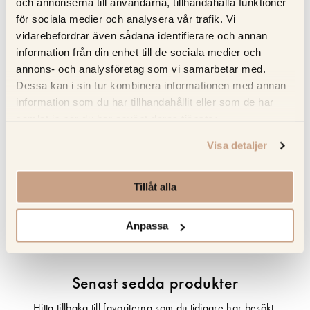
UV-resistent – Perfekt för både inomhus- och utomhuskök;
och annonserna till användarna, tillhandahålla funktioner
bleks inte av solen
för sociala medier och analysera vår trafik. Vi
Full service – Kitchens.se sköter mätning; leverans och
vidarebefordrar även sådana identifierare och annan
information från din enhet till de sociala medier och
installation försäkrad i Norden
annons- och analysföretag som vi samarbetar med.
Dessa kan i sin tur kombinera informationen med annan
information som du har tillhandahållit eller som de har
Specifikation
samlat in när du har använt deras tjänster.
Beskrivning
Visa detaljer
Recensioner
Tillåt alla
Om tillverkaren
Anpassa
Senast sedda produkter
Hitta tillbaka till favoriterna som du tidigare har besökt.