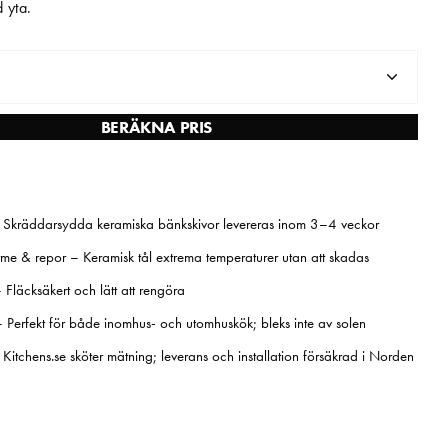
 yta.
BERÄKNA PRIS
– Skräddarsydda keramiska bänkskivor levereras inom 3–4 veckor
rme & repor – Keramisk tål extrema temperaturer utan att skadas
 Fläcksäkert och lätt att rengöra
– Perfekt för både inomhus- och utomhuskök; bleks inte av solen
– Kitchens.se sköter mätning; leverans och installation försäkrad i Norden