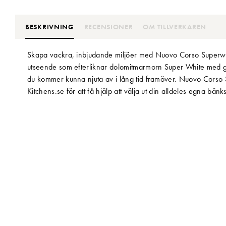
BESKRIVNING
RECENSIONER
OM TILLVERKAREN
Skapa vackra, inbjudande miljöer med Nuovo Corso Superwhi
utseende som efterliknar dolomitmarmorn Super White med gr
du kommer kunna njuta av i lång tid framöver. Nuovo Corso S
Kitchens.se för att få hjälp att välja ut din alldeles egna bänk