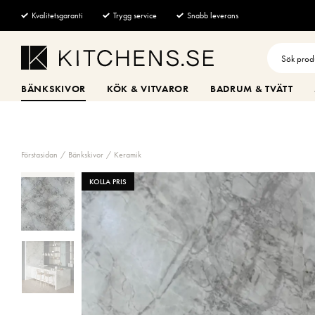
Kvalitetsgaranti
Trygg service
Snabb leverans
BÄNKSKIVOR
KÖK & VITVAROR
BADRUM & TVÄTT
Förstasidan
Bänkskivor
Keramik
KOLLA PRIS