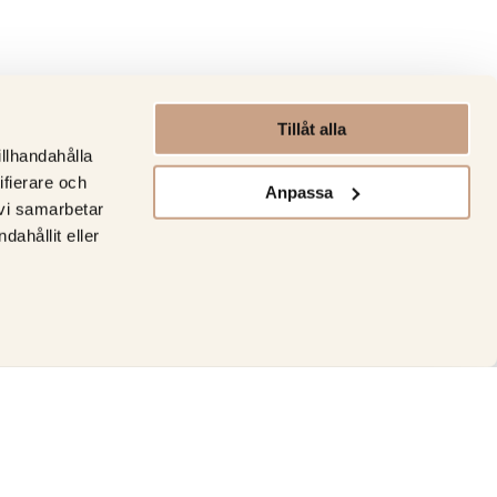
Tillåt alla
illhandahålla
ifierare och
Anpassa
 vi samarbetar
ahållit eller