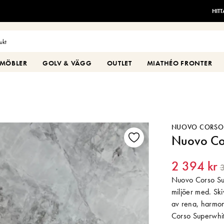
HIT
MÖBLER
GOLV & VÄGG
OUTLET
MIATHÉO FRONTER
NUOVO CORSO
Nuovo Co
2 394 kr
3
Nuovo Corso Sup
miljöer med. Sk
av rena, harmoni
Corso Superwhit