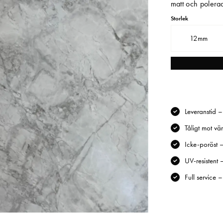
matt och polerad
Storlek
12mm
Leveranstid 
Tåligt mot vä
Icke-poröst –
UV-resistent 
Full service 