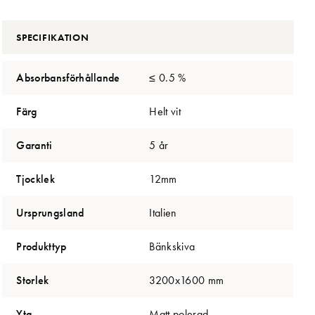
SPECIFIKATION
Absorbansförhållande
≤ 0.5 %
Färg
Helt vit
Garanti
5 år
Tjocklek
12mm
Ursprungsland
Italien
Produkttyp
Bänkskiva
Storlek
3200x1600 mm
Yta
Matt,polerad