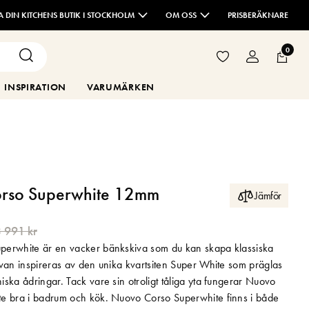
TA DIN KITCHENS BUTIK I STOCKHOLM
OM OSS
PRISBERÄKNARE
0
INSPIRATION
VARUMÄRKEN
rso Superwhite 12mm
Jämför
 991 kr
erwhite är en vacker bänkskiva som du kan skapa klassiska
ivan inspireras av den unika kvartsiten Super White som präglas
ska ådringar. Tack vare sin otroligt tåliga yta fungerar Nuovo
e bra i badrum och kök. Nuovo Corso Superwhite finns i både