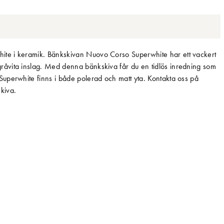
te i keramik. Bänkskivan Nuovo Corso Superwhite har ett vackert
åvita inslag. Med denna bänkskiva får du en tidlös inredning som
uperwhite finns i både polerad och matt yta. Kontakta oss på
skiva.