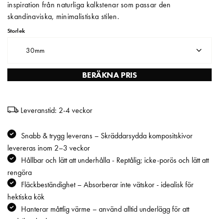
inspiration från naturliga kalkstenar som passar den
skandinaviska, minimalistiska stilen.
Matberedare & Mixer
Storlek
Vattenkokare
30mm
BERÄKNA PRIS
Leveranstid: 2-4 veckor
Snabb & trygg leverans – Skräddarsydda kompositskivor
levereras inom 2–3 veckor
Hållbar och lätt att underhålla - Reptålig; icke-porös och lätt att
rengöra
Fläckbeständighet – Absorberar inte vätskor - idealisk för
hektiska kök
Hanterar måttlig värme – använd alltid underlägg för att