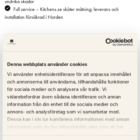
undvika skador
Full service – Kitchens.se sköter mätning; leverans och
installation försäkrad i Norden
Specifikation
Beskrivning
Denna webbplats använder cookies
Vi använder enhetsidentifierare för att anpassa innehållet
Recensioner
och annonserna till användarna, tillhandahålla funktioner
för sociala medier och analysera vår trafik. Vi
Om tillverkaren
vidarebefordrar även sådana identifierare och annan
information från din enhet till de sociala medier och
annons- och analysföretag som vi samarbetar med.
RELATERADE PRODUKTER
Dessa kan i sin tur kombinera informationen med annan
information som du har tillhandahållit eller som de har
samlat in när du har använt deras tjänster.
KOLLA PRIS
KOLLA PRIS