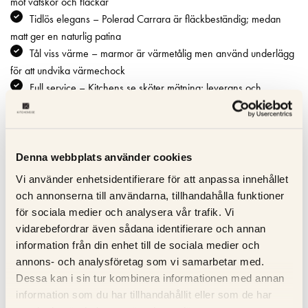
mot vätskor och fläckar
Tidlös elegans – Polerad Carrara är fläckbeständig; medan
matt ger en naturlig patina
Tål viss värme – marmor är värmetålig men använd underlägg
för att undvika värmechock
Full service – Kitchens.se sköter mätning; leverans och
installation försäkrad i Norden
Denna webbplats använder cookies
Specifikation
Vi använder enhetsidentifierare för att anpassa innehållet
och annonserna till användarna, tillhandahålla funktioner
Beskrivning
för sociala medier och analysera vår trafik. Vi
vidarebefordrar även sådana identifierare och annan
Recensioner
information från din enhet till de sociala medier och
annons- och analysföretag som vi samarbetar med.
Dessa kan i sin tur kombinera informationen med annan
RELATERADE PRODUKTER
information som du har tillhandahållit eller som de har