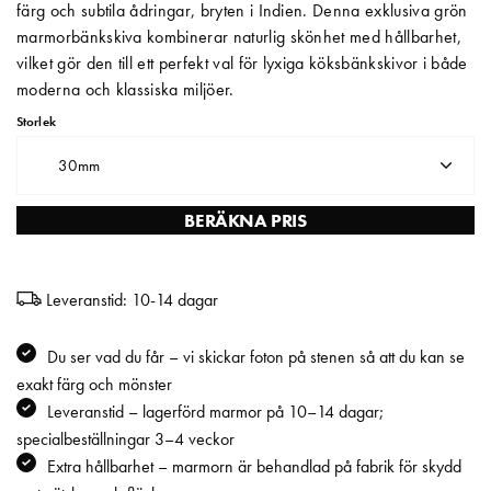
färg och subtila ådringar, bryten i Indien. Denna exklusiva grön
marmorbänkskiva kombinerar naturlig skönhet med hållbarhet,
Matberedare & Mixer
vilket gör den till ett perfekt val för lyxiga köksbänkskivor i både
Vattenkokare
moderna och klassiska miljöer.
Storlek
30mm
BERÄKNA PRIS
Leveranstid: 10-14 dagar
Du ser vad du får – vi skickar foton på stenen så att du kan se
exakt färg och mönster
Leveranstid – lagerförd marmor på 10–14 dagar;
specialbeställningar 3–4 veckor
Extra hållbarhet – marmorn är behandlad på fabrik för skydd