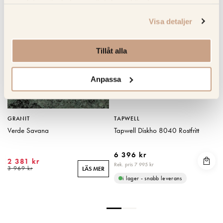
samlat in när du har använt deras tjänster.
KOLLA PRIS
KOLLA PRISET
Visa detaljer
Tillåt alla
Anpassa
GRANIT
TAPWELL
Verde Savana
Tapwell Diskho 8040 Rostfritt
6 396 kr
2 381 kr
Rek. pris 7 995 kr
R
3 969 kr
LÄS MER
i lager - snabb leverans