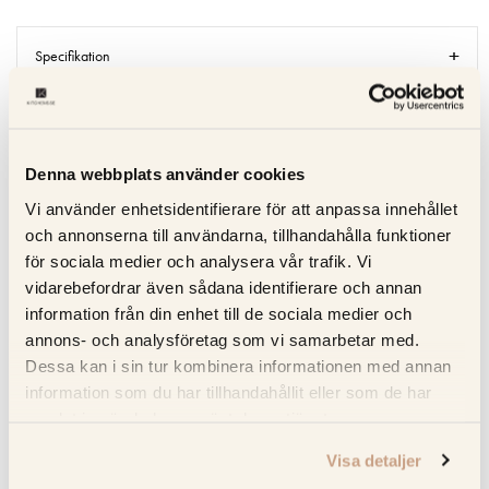
Specifikation
Beskrivning
Recensioner
Denna webbplats använder cookies
Vi använder enhetsidentifierare för att anpassa innehållet
Om tillverkaren
och annonserna till användarna, tillhandahålla funktioner
för sociala medier och analysera vår trafik. Vi
Produktblad
vidarebefordrar även sådana identifierare och annan
information från din enhet till de sociala medier och
annons- och analysföretag som vi samarbetar med.
Dessa kan i sin tur kombinera informationen med annan
RELATERADE PRODUKTER
information som du har tillhandahållit eller som de har
samlat in när du har använt deras tjänster.
KOLLA PRISET
KOLLA PRISET
Visa detaljer