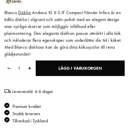
Jämför
Matberedare & Mixer
Blanco
Diskho
Andano XL 6 S-IF Compact Vänster Infino är en
tidlös diskho i silgranit och satin-polish med en elegant design
Vattenkokare
utan synliga skarvar som möjliggör infällnad eller
planmontering. Den eleganta diskhon passar utmärkt i alla kök
och inkluderar flera egenskaper som underlättar din tid i köket.
Med Blanco diskhoar kan du göra dina kökssysslor till rena
glädjestunder!
LÄGG I VARUKORGEN
Leveranstid: 4-6 dagar
Premium kvalitet
Snabb leverans
Tillverkad i Tyskland