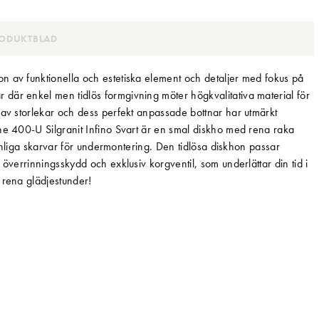
ODUKTBLAD
n av funktionella och estetiska element och detaljer med fokus på
där enkel men tidlös formgivning möter högkvalitativa material för
 av storlekar och dess perfekt anpassade bottnar har utmärkt
ne 400-U Silgranit Infino Svart är en smal diskho med rena raka
 synliga skarvar för undermontering. Den tidlösa diskhon passar
 överrinningsskydd och exklusiv korgventil, som underlättar din tid i
 rena glädjestunder!