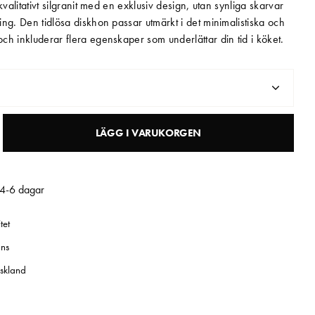
kvalitativt silgranit med en exklusiv design, utan synliga skarvar
ng. Den tidlösa diskhon passar utmärkt i det minimalistiska och
h inkluderar flera egenskaper som underlättar din tid i köket.
LÄGG I VARUKORGEN
 4-6 dagar
tet
ns
yskland