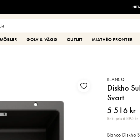
HIT
MÖBLER
GOLV & VÄGG
OUTLET
MIATHÉO FRONTER
BLANCO
Diskho Sub
Svart
5 516 kr
Rek. pris 6 895 kr
Blanco
Diskho
S