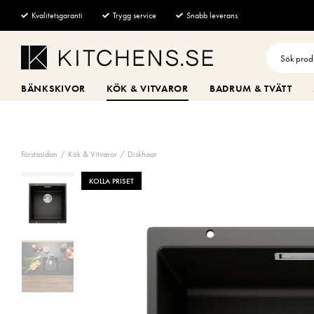
Kvalitetsgaranti
Trygg service
Snabb leverans
BÄNKSKIVOR
KÖK & VITVAROR
BADRUM & TVÄTT
Förstasidan
Kök & Vitvaror
Diskhoar
KOLLA PRISET