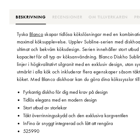
BESKRIVNING
RECENSIONER
OM TILLVERKAREN
PR
Tyska
Blanco
skapar tidlösa kökslösningar med en kombinatio
maximal köksupplevelse. Upplev Subline-serien med diskhoar 
ultimat och bekväm köksdesign. Serien innehåller stort utbud
kapacitet för all typ av köksanvändning. Blanco Diskho Subli
linjer i högkvalitativt silgranit med en exklusiv design, utan
utmärkt i alla kök och inkluderar flera egenskaper såsom täkt
köket. Med Blanco diskhoar kan du göra dina kökssysslor till
Fyrkantig diskho för dig med krav på design
Tidlös elegans med en modern design
Stort utbud av storlekar
Täkt överrinningsskydd och den exklusiva korgventilen
InFino är snyggt integrerad och lätt att rengöra
525990