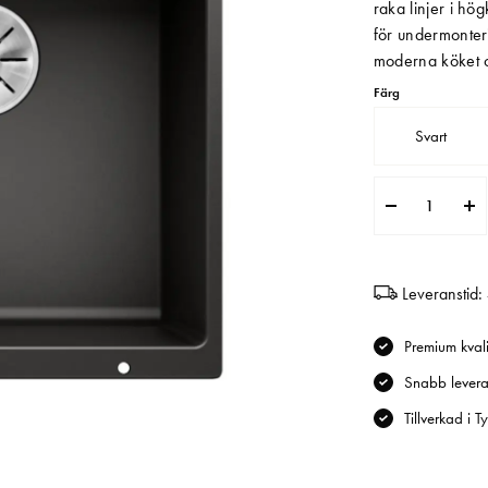
raka linjer i hög
för undermonteri
moderna köket oc
Färg
Svart
Leveranstid:
Premium kvali
Snabb levera
Tillverkad i T