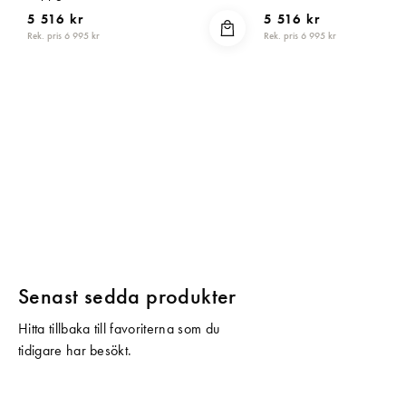
5 516 kr
5 516 kr
Rek. pris 6 995 kr
Rek. pris 6 995 kr
Senast sedda produkter
Hitta tillbaka till favoriterna som du
tidigare har besökt.