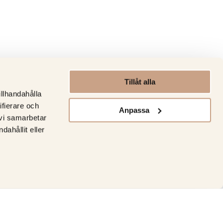
Tillåt alla
illhandahålla
ifierare och
Anpassa
 vi samarbetar
ahållit eller