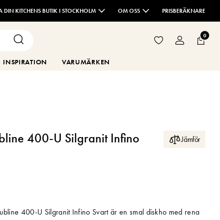
TA DIN KITCHENS BUTIK I STOCKHOLM
OM OSS
PRISBERÄKNARE
0
INSPIRATION
VARUMÄRKEN
line 400-U Silgranit Infino
Jämför
ubline 400-U Silgranit Infino Svart är en smal diskho med rena