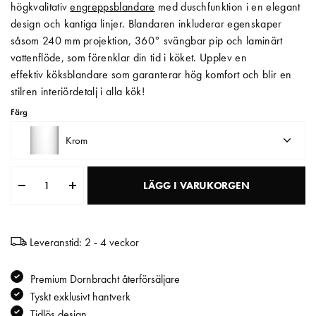
högkvalitativ
engreppsblandare
med duschfunktion i en elegant
design och kantiga linjer. Blandaren inkluderar egenskaper
Matberedare & Mixer
såsom 240 mm projektion, 360° svängbar pip och laminärt
Vattenkokare
vattenflöde, som förenklar din tid i köket. Upplev en
effektiv köksblandare som garanterar hög komfort och blir en
stilren interiördetalj i alla kök!
Färg
Krom
LÄGG I VARUKORGEN
Leveranstid: 2 - 4 veckor
Premium Dornbracht återförsäljare
Tyskt exklusivt hantverk
Tidlös design