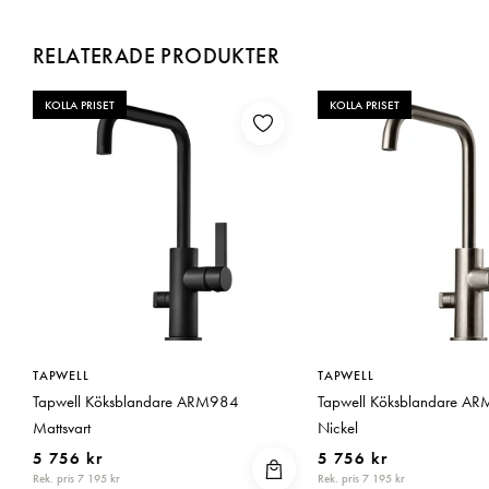
RELATERADE PRODUKTER
KOLLA PRISET
KOLLA PRISET
TAPWELL
TAPWELL
Tapwell Köksblandare ARM984
Tapwell Köksblandare A
Mattsvart
Nickel
5 756 kr
5 756 kr
Rek. pris 7 195 kr
Rek. pris 7 195 kr