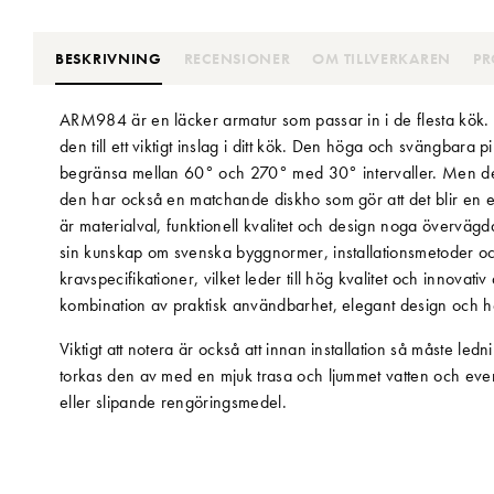
BESKRIVNING
RECENSIONER
OM TILLVERKAREN
PR
ARM984 är en läcker armatur som passar in i de flesta kök.
den till ett viktigt inslag i ditt kök. Den höga och svängbara
begränsa mellan 60° och 270° med 30° intervaller. Men de
den har också en matchande diskho som gör att det blir en ele
är materialval, funktionell kvalitet och design noga övervägda
sin kunskap om svenska byggnormer, installationsmetoder och
kravspecifikationer, vilket leder till hög kvalitet och innovat
kombination av praktisk användbarhet, elegant design och hö
Viktigt att notera är också att innan installation så måste le
torkas den av med en mjuk trasa och ljummet vatten och event
eller slipande rengöringsmedel.