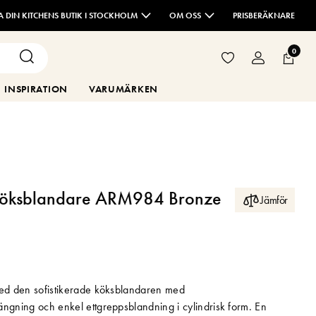
TA DIN KITCHENS BUTIK I STOCKHOLM
OM OSS
PRISBERÄKNARE
0
INSPIRATION
VARUMÄRKEN
Köksblandare ARM984 Bronze
Jämför
med den sofistikerade köksblandaren med
ängning och enkel ettgreppsblandning i cylindrisk form. En