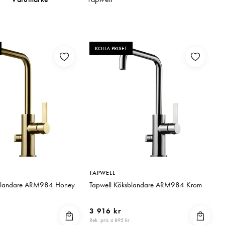
KOLLA PRISET
TAPWELL
sblandare ARM984 Honey
Tapwell Köksblandare ARM984 Krom
3 916 kr
Rek. pris 4 895 kr