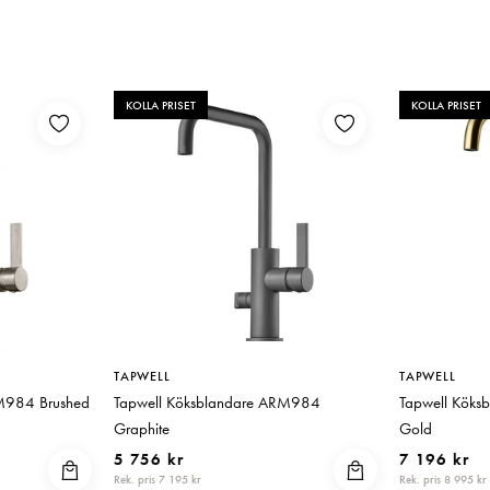
KOLLA PRISET
KOLLA PRISET
TAPWELL
TAPWELL
RM984 Brushed
Tapwell Köksblandare ARM984
Tapwell Kök
Graphite
Gold
5 756 kr
7 196 kr
Rek. pris 7 195 kr
Rek. pris 8 995 kr