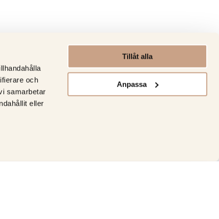
Tillåt alla
illhandahålla
ifierare och
Anpassa
 vi samarbetar
ahållit eller