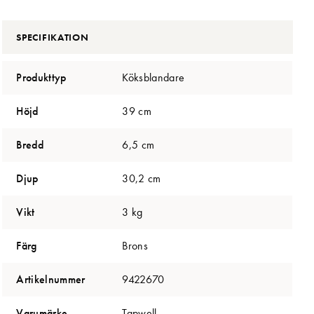
SPECIFIKATION
Produkttyp
Köksblandare
Höjd
39 cm
Bredd
6,5 cm
Djup
30,2 cm
Vikt
3 kg
Färg
Brons
Artikelnummer
9422670
Varumärke
Tapwell