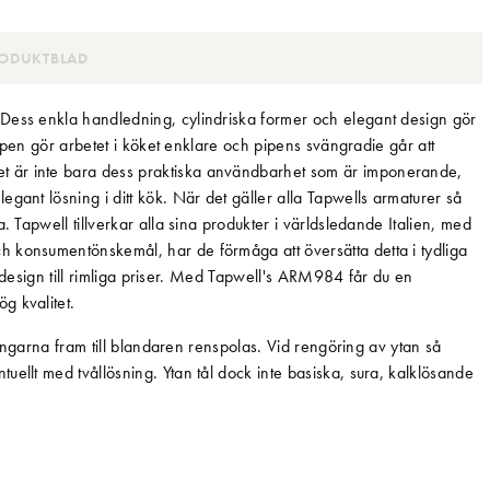
ODUKTBLAD
 Dess enkla handledning, cylindriska former och elegant design gör
 pipen gör arbetet i köket enklare och pipens svängradie går att
t är inte bara dess praktiska användbarhet som är imponerande,
gant lösning i ditt kök. När det gäller alla Tapwells armaturer så
. Tapwell tillverkar alla sina produkter i världsledande Italien, med
 konsumentönskemål, har de förmåga att översätta detta i tydliga
iv design till rimliga priser. Med Tapwell's ARM984 får du en
g kvalitet.
dningarna fram till blandaren renspolas. Vid rengöring av ytan så
uellt med tvållösning. Ytan tål dock inte basiska, sura, kalklösande