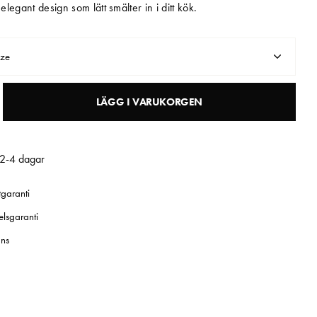
legant design som lätt smälter in i ditt kök.
nze
LÄGG I VARUKORGEN
 2-4 dagar
tgaranti
elsgaranti
ns