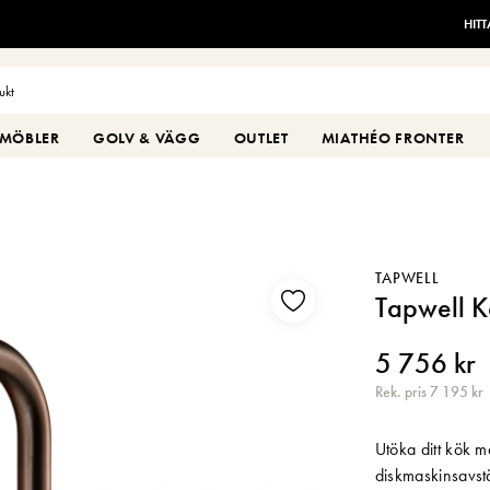
HIT
MÖBLER
GOLV & VÄGG
OUTLET
MIATHÉO FRONTER
TAPWELL
Tapwell 
5 756 kr
Rek. pris 7 195 kr
Utöka ditt kök 
diskmaskinsavst