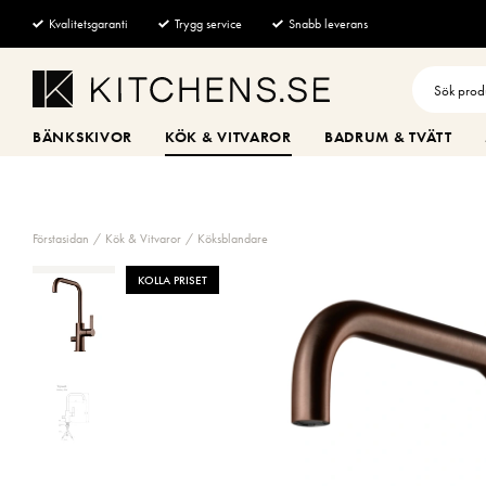
Kvalitetsgaranti
Trygg service
Snabb leverans
BÄNKSKIVOR
KÖK & VITVAROR
BADRUM & TVÄTT
Förstasidan
Kök & Vitvaror
Köksblandare
KOLLA PRISET