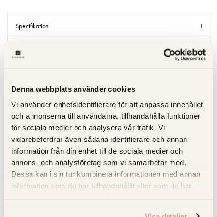
Specifikation
Beskrivning
Recensioner
Denna webbplats använder cookies
Om tillverkaren
Vi använder enhetsidentifierare för att anpassa innehållet
och annonserna till användarna, tillhandahålla funktioner
Produktblad
för sociala medier och analysera vår trafik. Vi
vidarebefordrar även sådana identifierare och annan
information från din enhet till de sociala medier och
annons- och analysföretag som vi samarbetar med.
RELATERADE PRODUKTER
Dessa kan i sin tur kombinera informationen med annan
information som du har tillhandahållit eller som de har
KOLLA PRISET
samlat in när du har använt deras tjänster.
Visa detaljer