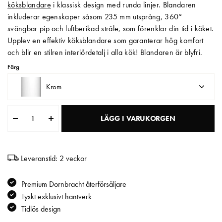
köksblandare
i klassisk design med runda linjer. Blandaren
inkluderar egenskaper såsom 235 mm utsprång, 360°
Matberedare & Mixer
svängbar pip och luftberikad stråle, som förenklar din tid i köket.
Vattenkokare
Upplev en effektiv köksblandare som garanterar hög komfort
och blir en stilren interiördetalj i alla kök! Blandaren är blyfri.
Färg
Krom
LÄGG I VARUKORGEN
Leveranstid: 2 veckor
Premium Dornbracht återförsäljare
Tyskt exklusivt hantverk
Tidlös design