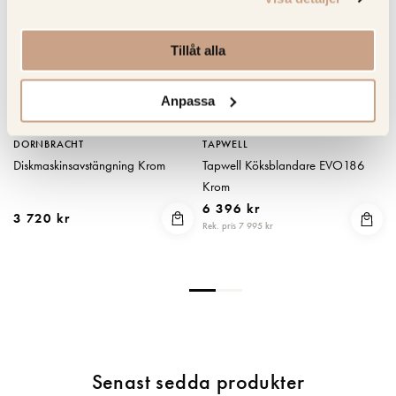
Tillåt alla
Anpassa
DORNBRACHT
TAPWELL
Diskmaskinsavstängning Krom
Tapwell Köksblandare EVO186
Krom
6 396 kr
3 720 kr
Rek. pris 7 995 kr
Senast sedda produkter