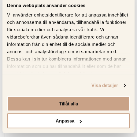
Denna webbplats använder cookies
Leveranstid: 3-5 dagar
Vi använder enhetsidentifierare för att anpassa innehållet
och annonserna till användarna, tillhandahålla funktioner
2 års produktgaranti
för sociala medier och analysera vår trafik. Vi
Prisvinnande produkter med minimal energiförbrukning
vidarebefordrar även sådana identifierare och annan
Premium återförsäljare till Miele Studio Line
information från din enhet till de sociala medier och
annons- och analysföretag som vi samarbetar med.
Dessa kan i sin tur kombinera informationen med annan
Specifikation
information som du har tillhandahållit eller som de har
samlat in när du har använt deras tjänster.
Beskrivning
Visa detaljer
Recensioner
Tillåt alla
Om tillverkaren
Anpassa
Produktblad