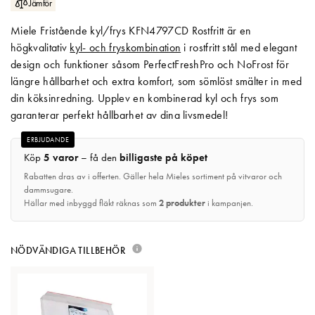
Jämför
Matberedare & Mixer
Miele Fristående kyl/frys KFN4797CD Rostfritt är en
högkvalitativ
kyl- och fryskombination
i rostfritt stål med elegant
Vattenkokare
design och funktioner såsom PerfectFreshPro och NoFrost för
längre hållbarhet och extra komfort, som sömlöst smälter in med
din köksinredning. Upplev en kombinerad kyl och frys som
garanterar perfekt hållbarhet av dina livsmedel!
ERBJUDANDE
Köp
5 varor
– få den
billigaste på köpet
Rabatten dras av i offerten. Gäller hela Mieles sortiment på vitvaror och
dammsugare.
Hällar med inbyggd fläkt räknas som
2 produkter
i kampanjen.
NÖDVÄNDIGA TILLBEHÖR