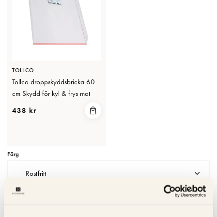
TOLLCO
Tollco droppskyddsbricka 60
cm Skydd för kyl & frys mot
läckage och kondens
438 kr
Färg
Rostfritt
OFFERTFÖRFRÅGAN