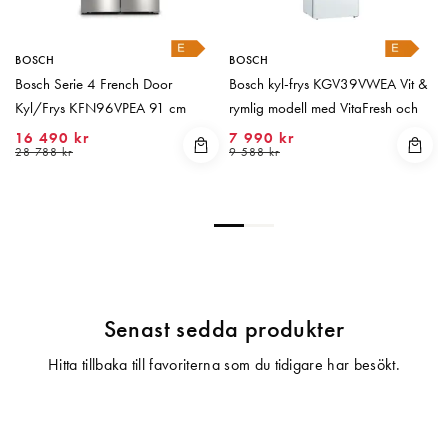
BOSCH
BOSCH
Bosch Serie 4 French Door
Bosch kyl-frys KGV39VWEA Vit &
Kyl/Frys KFN96VPEA 91 cm
rymlig modell med VitaFresh och
VitaFresh XXL, NoFrost, LED-b
låg energiförbruk
16 490 kr
7 990 kr
28 788 kr
9 588 kr
Senast sedda produkter
Hitta tillbaka till favoriterna som du tidigare har besökt.