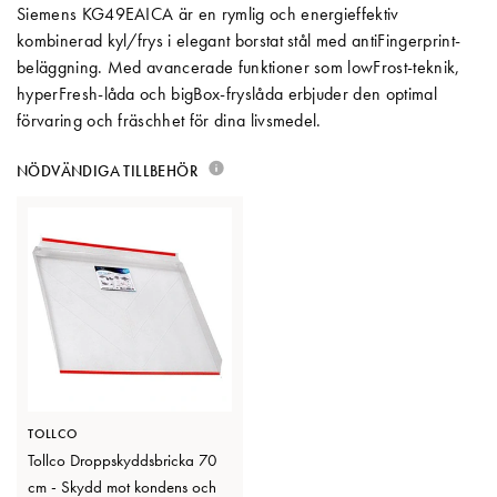
Siemens KG49EAICA är en rymlig och energieffektiv
Matberedare & Mixer
kombinerad kyl/frys i elegant borstat stål med antiFingerprint-
beläggning. Med avancerade funktioner som lowFrost-teknik,
Vattenkokare
hyperFresh-låda och bigBox-fryslåda erbjuder den optimal
förvaring och fräschhet för dina livsmedel.
NÖDVÄNDIGA TILLBEHÖR
TOLLCO
Tollco Droppskyddsbricka 70
cm - Skydd mot kondens och