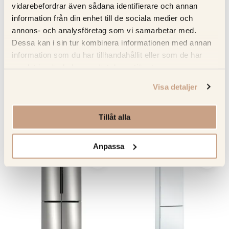
Beskrivning
vidarebefordrar även sådana identifierare och annan
information från din enhet till de sociala medier och
Recensioner
annons- och analysföretag som vi samarbetar med.
Dessa kan i sin tur kombinera informationen med annan
Om tillverkaren
information som du har tillhandahållit eller som de har
samlat in när du har använt deras tjänster.
Produktblad
Visa detaljer
Tillåt alla
RELATERADE PRODUKTER
Anpassa
KOLLA PRIS
KOLLA PRIS