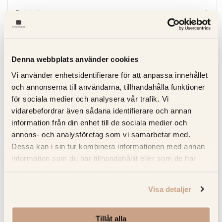
Beskrivning
Recensioner
Denna webbplats använder cookies
Om tillverkaren
Vi använder enhetsidentifierare för att anpassa innehållet
och annonserna till användarna, tillhandahålla funktioner
Produktblad
för sociala medier och analysera vår trafik. Vi
vidarebefordrar även sådana identifierare och annan
information från din enhet till de sociala medier och
RELATERADE PRODUKTER
annons- och analysföretag som vi samarbetar med.
Dessa kan i sin tur kombinera informationen med annan
information som du har tillhandahållit eller som de har
KOLLA PRIS
samlat in när du har använt deras tjänster.
Visa detaljer
Tillåt alla