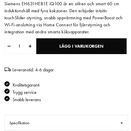
Siemens EH631HEB1E iQ100 är en stilren och smart 60 cm
Matberedare & Mixer
induktionshäll med fyra kokzoner. Den erbjuder intuitiv
touchSlider-styrning, snabb uppvärmning med PowerBoost och
Vattenkokare
Wi-Fi-anslutning via Home Connect för fjärrstyrning och
integration med andra smarta köksapparater.
LÄGG I VARUKORGEN
Leveranstid: 4-6 dagar
Kvalitetsgaranti
Trygg service
Snabb leverans
Specifikation