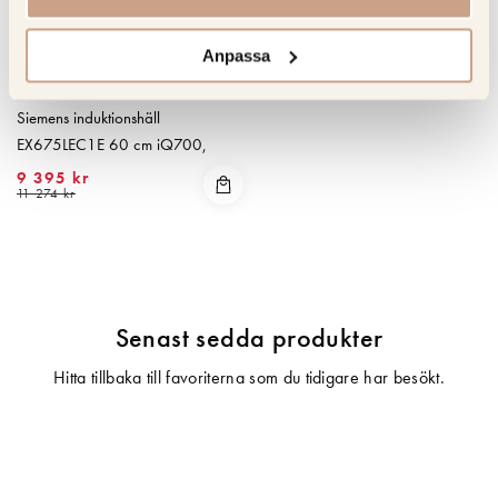
Anpassa
SIEMENS
Siemens induktionshäll
EX675LEC1E 60 cm iQ700,
flexibla kokzoner & PerfectFry
9 395 kr
11 274 kr
Senast sedda produkter
Hitta tillbaka till favoriterna som du tidigare har besökt.