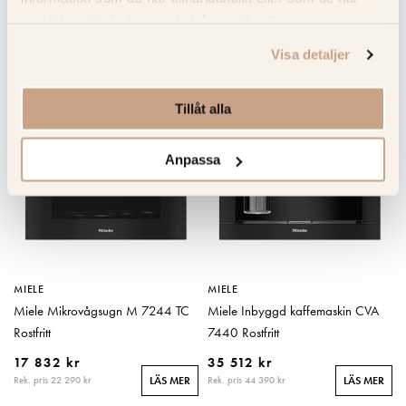
samlat in när du har använt deras tjänster.
RELATERADE PRODUKTER
Visa detaljer
KOLLA PRISET
KOLLA PRISET
Tillåt alla
Anpassa
MIELE
MIELE
Miele Mikrovågsugn M 7244 TC
Miele Inbyggd kaffemaskin CVA
Rostfritt
7440 Rostfritt
17 832 kr
35 512 kr
Rek. pris 22 290 kr
Rek. pris 44 390 kr
LÄS MER
LÄS MER