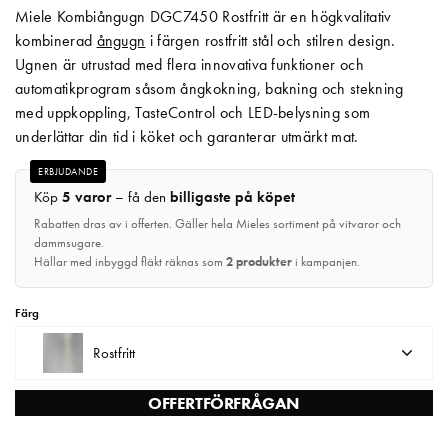
Miele Kombiångugn DGC7450 Rostfritt är en högkvalitativ
Matberedare & Mixer
kombinerad
ångugn
i färgen rostfritt stål och stilren design.
Ugnen är utrustad med flera innovativa funktioner och
Vattenkokare
automatikprogram såsom ångkokning, bakning och stekning
med uppkoppling, TasteControl och LED-belysning som
underlättar din tid i köket och garanterar utmärkt mat.
ERBJUDANDE
Köp
5 varor
– få den
billigaste på köpet
Rabatten dras av i offerten. Gäller hela Mieles sortiment på vitvaror och
dammsugare.
Hällar med inbyggd fläkt räknas som
2 produkter
i kampanjen.
Färg
Rostfritt
OFFERTFÖRFRÅGAN