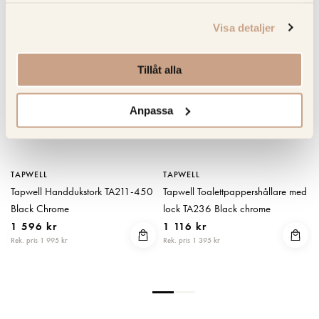
KOLLA PRISET
KOLLA PRISET
Visa detaljer
Tillåt alla
Anpassa
TAPWELL
TAPWELL
n
Tapwell Handdukstork TA211-450
Tapwell Toalettpappershållare med
e
Black Chrome
lock TA236 Black chrome
1 596 kr
1 116 kr
Rek. pris 1 995 kr
Rek. pris 1 395 kr
R