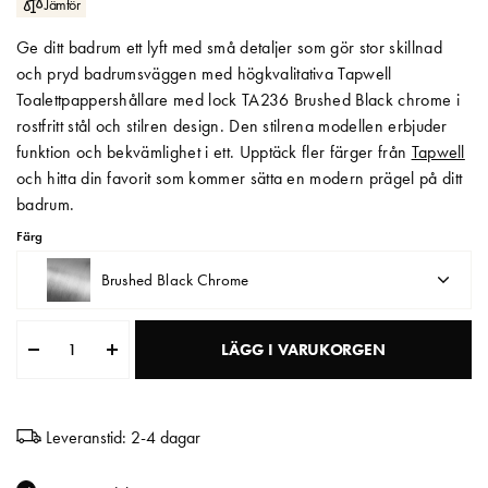
Jämför
Matberedare & Mixer
Ge ditt badrum ett lyft med små detaljer som gör stor skillnad
och pryd badrumsväggen med högkvalitativa Tapwell
Vattenkokare
Toalettpappershållare med lock TA236 Brushed Black chrome i
rostfritt stål och stilren design. Den stilrena modellen erbjuder
funktion och bekvämlighet i ett. Upptäck fler färger från
Tapwell
och hitta din favorit som kommer sätta en modern prägel på ditt
badrum.
Färg
Brushed Black Chrome
LÄGG I VARUKORGEN
Leveranstid: 2-4 dagar