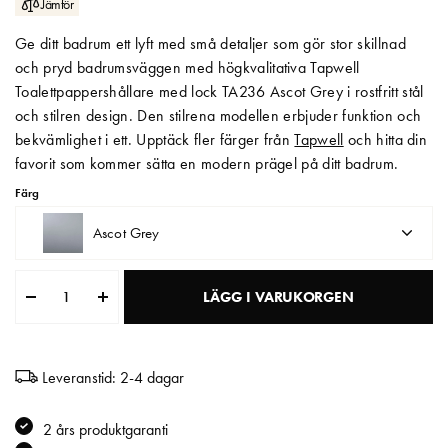
Jämför
Matberedare & Mixer
Ge ditt badrum ett lyft med små detaljer som gör stor skillnad
och pryd badrumsväggen med högkvalitativa Tapwell
Vattenkokare
Toalettpappershållare med lock TA236 Ascot Grey i rostfritt stål
och stilren design. Den stilrena modellen erbjuder funktion och
bekvämlighet i ett. Upptäck fler färger från
Tapwell
och hitta din
favorit som kommer sätta en modern prägel på ditt badrum.
Färg
Ascot Grey
LÄGG I VARUKORGEN
Leveranstid: 2-4 dagar
2 års produktgaranti