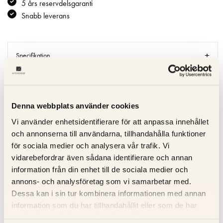
5 års reservdelsgaranti
Snabb leverans
Specifikation
Beskrivning
Denna webbplats använder cookies
Recensioner
Vi använder enhetsidentifierare för att anpassa innehållet
Om tillverkaren
och annonserna till användarna, tillhandahålla funktioner
för sociala medier och analysera vår trafik. Vi
vidarebefordrar även sådana identifierare och annan
Produktblad
information från din enhet till de sociala medier och
annons- och analysföretag som vi samarbetar med.
Dessa kan i sin tur kombinera informationen med annan
RELATERADE PRODUKTER
information som du har tillhandahållit eller som de har
samlat in när du har använt deras tjänster.