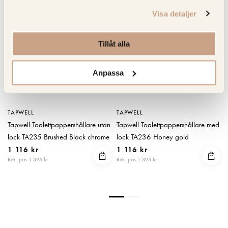
KOLLA PRISET
KOLLA PRISET
Visa detaljer
Tillåt alla
Anpassa
TAPWELL
TAPWELL
0
Tapwell Toalettpappershållare utan
Tapwell Toalettpappershållare med
lock TA235 Brushed Black chrome
lock TA236 Honey gold
1 116 kr
1 116 kr
Rek. pris 1 395 kr
Rek. pris 1 395 kr
R