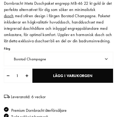
Dornbracht Meta Duschpaket engrepp MB-46 22 kt guld är det
Matberedare & Mixer
perfekta alternativet för dig som söker en minimalistisk
dusch
med stilren design i färgen Borstad Champagne. Paketet
Vattenkokare
inkluderar en högkvalitativ huvuddusch, handduschset med
integrerad duschhållare och inbyggd engreppsblandare med
omkastare, för optimal komfort. Upplev en harmonisk dusch och
låt detta exklusiva duschset bli en del av din badrumsinredning.
Färg
Borstad Champagne
LÄGG I VARUKORGEN
Leveranstid: 6 veckor
Premium Dornbracht återförsäljare
Tyskt exklusivt hantverk