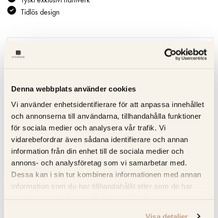
Tidlös design
Specifikation
Beskrivning
Denna webbplats använder cookies
Recensioner
Vi använder enhetsidentifierare för att anpassa innehållet
och annonserna till användarna, tillhandahålla funktioner
Om tillverkaren
för sociala medier och analysera vår trafik. Vi
vidarebefordrar även sådana identifierare och annan
information från din enhet till de sociala medier och
annons- och analysföretag som vi samarbetar med.
RELATERADE PRODUKTER
Dessa kan i sin tur kombinera informationen med annan
information som du har tillhandahållit eller som de har
samlat in när du har använt deras tjänster.
Visa detaljer