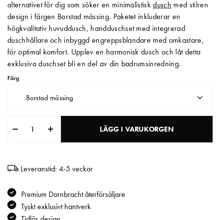
alternativet för dig som söker en minimalistisk
dusch
med stilren
design i färgen Borstad mässing. Paketet inkluderar en
Matberedare & Mixer
högkvalitativ huvuddusch, handduschset med integrerad
Vattenkokare
duschhållare och inbyggd engreppsblandare med omkastare,
för optimal komfort. Upplev en harmonisk dusch och låt detta
exklusiva duschset bli en del av din badrumsinredning.
Färg
Borstad mässing
LÄGG I VARUKORGEN
Leveranstid: 4-5 veckor
Premium Dornbracht återförsäljare
Tyskt exklusivt hantverk
Tidlös design