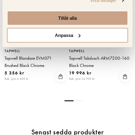
Visa detaljer
Tillåt alla
Anpassa
TAPWELL
TAPWELL
Tapwell Blandare EVM071
Tapwell Takdusch ARM7200-160
Brushed Black Chrome
Black Chrome
5 356 kr
19 996 kr
Rek. pris 6 695 kr
Rek. pris 24 995 kr
R
Senast sedda produkter