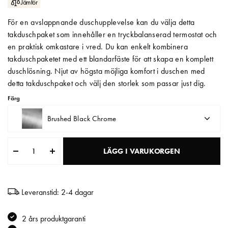
Jämför
Matberedare & Mixer
För en avslappnande duschupplevelse kan du välja detta
takduschpaket som innehåller en tryckbalanserad termostat och
Vattenkokare
en praktisk omkastare i vred. Du kan enkelt kombinera
takduschpaketet med ett blandarfäste för att skapa en komplett
duschlösning. Njut av högsta möjliga komfort i duschen med
detta takduschpaket och välj den storlek som passar just dig.
Färg
Brushed Black Chrome
LÄGG I VARUKORGEN
Leveranstid: 2-4 dagar
2 års produktgaranti