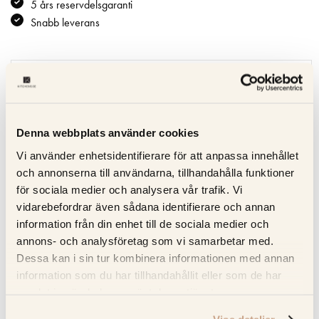
5 års reservdelsgaranti
Snabb leverans
Specifikation
Beskrivning
Denna webbplats använder cookies
Recensioner
Vi använder enhetsidentifierare för att anpassa innehållet
och annonserna till användarna, tillhandahålla funktioner
för sociala medier och analysera vår trafik. Vi
Om tillverkaren
vidarebefordrar även sådana identifierare och annan
information från din enhet till de sociala medier och
annons- och analysföretag som vi samarbetar med.
RELATERADE PRODUKTER
Dessa kan i sin tur kombinera informationen med annan
information som du har tillhandahållit eller som de har
KOLLA PRISET
KOLLA PRISET
samlat in när du har använt deras tjänster.