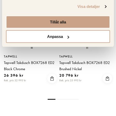
KOLLA PRISET
KOLLA PRISET
Visa detaljer
Tillåt alla
Anpassa
TAPWELL
TAPWELL
Tapwell Takdusch BOX7268 ED2
Tapwell Takdusch BOX7268 ED2
Black Chrome
Brushed Nickel
26 396 kr
20 796 kr
Rek. pris 32 995 kr
Rek. pris 25 995 kr
R