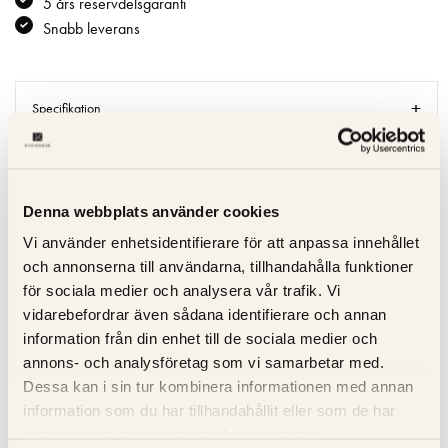
5 års reservdelsgaranti
Snabb leverans
Specifikation
Beskrivning
Denna webbplats använder cookies
Recensioner
Vi använder enhetsidentifierare för att anpassa innehållet
Om tillverkaren
och annonserna till användarna, tillhandahålla funktioner
för sociala medier och analysera vår trafik. Vi
vidarebefordrar även sådana identifierare och annan
Produktblad
information från din enhet till de sociala medier och
annons- och analysföretag som vi samarbetar med.
Dessa kan i sin tur kombinera informationen med annan
RELATERADE PRODUKTER
information som du har tillhandahållit eller som de har
samlat in när du har använt deras tjänster.