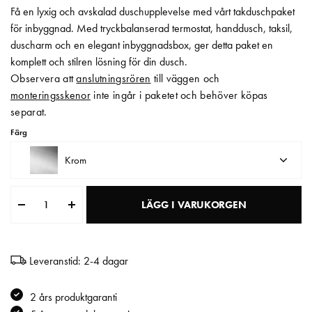
Få en lyxig och avskalad duschupplevelse med vårt takduschpaket
Matberedare & Mixer
för inbyggnad. Med tryckbalanserad termostat, handdusch, taksil,
duscharm och en elegant inbyggnadsbox, ger detta paket en
Vattenkokare
komplett och stilren lösning för din dusch.
Observera att
anslutningsrören
till väggen och
monteringsskenor
inte ingår i paketet och behöver köpas
separat.
Färg
Krom
LÄGG I VARUKORGEN
Leveranstid: 2-4 dagar
2 års produktgaranti