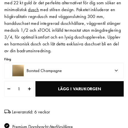
med 22 kt guld är det perfekta alternativet för dig som söker en
minimalistisk
dusch
med stilren design. Paketet inkluderar en
Matberedare & Mixer
högkvalitativ regndusch med vägganslutning 300 mm,
Vattenkokare
handduschset med integrerad duschhållare, väggventil stänger
medsols 1/2 och xTOOL infälld termostat utan mängdreglering
3/4, för optimal komfort och en lyxig duschupplevelse. Upplev
en harmonisk dusch och låt detta exklusiva duschset bli en del
av din badrumsinredning.
Färg
Borstad Champagne
LÄGG I VARUKORGEN
Leveranstid: 6 veckor
Premium Dornbracht återförsäljare