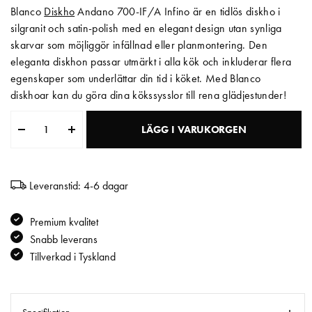
Blanco
Diskho
Andano 700-IF/A Infino är en tidlös diskho i
Matberedare & Mixer
silgranit och satin-polish med en elegant design utan synliga
skarvar som möjliggör infällnad eller planmontering. Den
Vattenkokare
eleganta diskhon passar utmärkt i alla kök och inkluderar flera
egenskaper som underlättar din tid i köket. Med Blanco
diskhoar kan du göra dina kökssysslor till rena glädjestunder!
LÄGG I VARUKORGEN
Leveranstid: 4-6 dagar
Premium kvalitet
Snabb leverans
Tillverkad i Tyskland