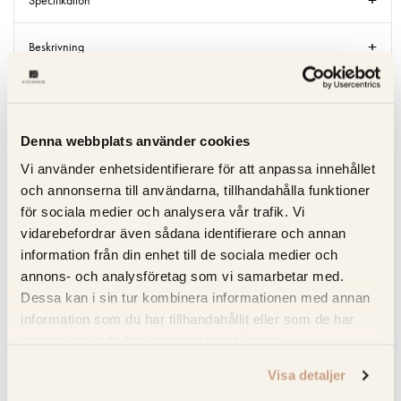
Specifikation
Beskrivning
Recensioner
Om tillverkaren
Denna webbplats använder cookies
Vi använder enhetsidentifierare för att anpassa innehållet
Produktblad
och annonserna till användarna, tillhandahålla funktioner
för sociala medier och analysera vår trafik. Vi
vidarebefordrar även sådana identifierare och annan
information från din enhet till de sociala medier och
RELATERADE PRODUKTER
annons- och analysföretag som vi samarbetar med.
Dessa kan i sin tur kombinera informationen med annan
KOLLA PRISET
KOLLA PRISET
information som du har tillhandahållit eller som de har
samlat in när du har använt deras tjänster.
Visa detaljer