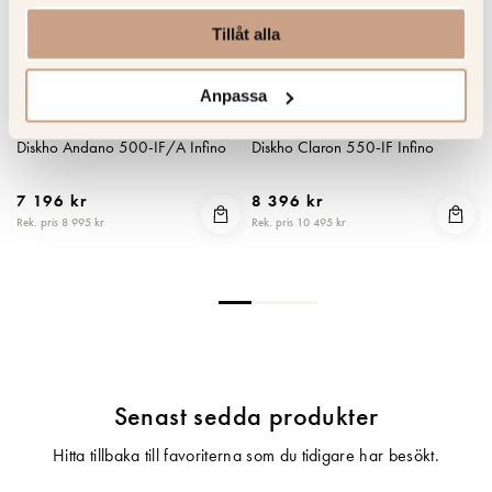
Tillåt alla
Anpassa
BLANCO
BLANCO
Diskho Andano 500-IF/A Infino
Diskho Claron 550-IF Infino
7 196 kr
8 396 kr
Rek. pris 8 995 kr
Rek. pris 10 495 kr
R
Senast sedda produkter
Hitta tillbaka till favoriterna som du tidigare har besökt.