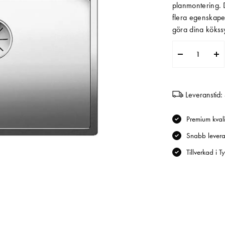
planmontering. D
flera egenskape
göra dina kökssy
Leveranstid:
Premium kvali
Snabb levera
Tillverkad i T