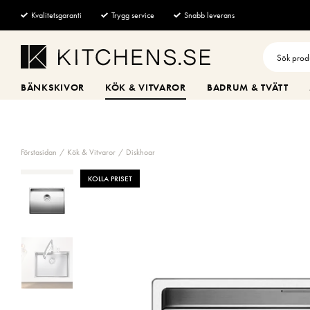
Kvalitetsgaranti
Trygg service
Snabb leverans
BÄNKSKIVOR
KÖK & VITVAROR
BADRUM & TVÄTT
Förstasidan
Kök & Vitvaror
Diskhoar
KOLLA PRISET