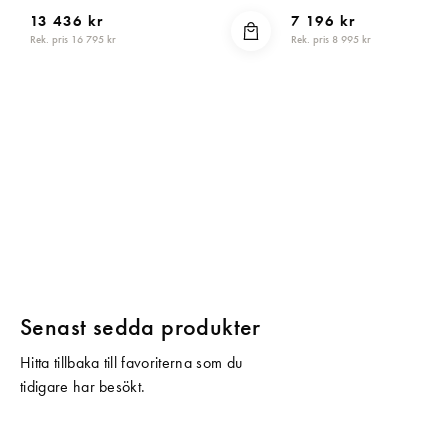
13 436 kr
7 196 kr
Rek. pris 16 795 kr
Rek. pris 8 995 kr
Senast sedda produkter
Hitta tillbaka till favoriterna som du
tidigare har besökt.