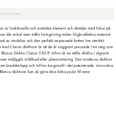
ODUKTBLAD
n av funktionella och estetiska element och detaljer med fokus på
 där enkel men tidlös formgivning möter högkvalitativa material
tbud av storlekar och den perfekt anpassade botten har utmärkt
 med Claron diskhoar är att de är noggrant pressade i tre steg som
anco Diskho Claron 550-IF Infino är en tidlös diskho i silgranit
r som möjliggör infällnad eller planmontering. Den moderna diskhon
som breddavlopp och InFino-korgventil i det patenterade, innovativa
Blanco diskhoar kan du göra dina kökssysslor till rena