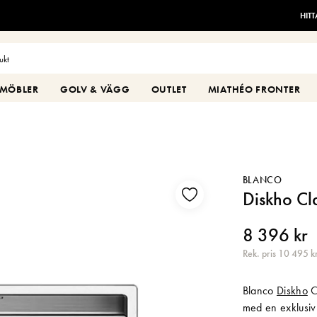
HIT
MÖBLER
GOLV & VÄGG
OUTLET
MIATHÉO FRONTER
BLANCO
Diskho Cl
8 396 kr
Rek. pris 10 495 k
Blanco
Diskho
Cl
med en exklusiv 