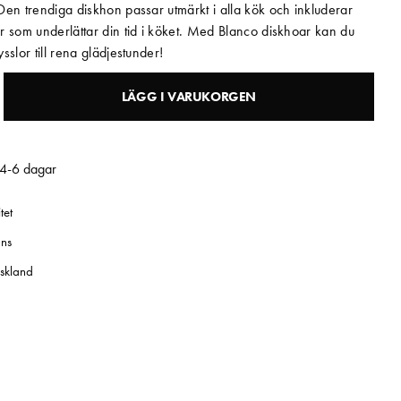
en trendiga diskhon passar utmärkt i alla kök och inkluderar
r som underlättar din tid i köket. Med Blanco diskhoar kan du
sslor till rena glädjestunder!
LÄGG I VARUKORGEN
 4-6 dagar
tet
ns
yskland