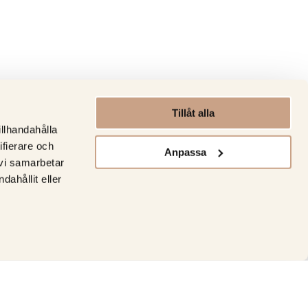
Tillåt alla
illhandahålla
ifierare och
Anpassa
 vi samarbetar
ahållit eller