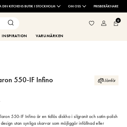
TA DIN KITCHENS BUTIK I STOCKHOLM
OM OSS
PRISBERÄKNARE
0
INSPIRATION
VARUMÄRKEN
aron 550-IF Infino
Jämför
r
aron 550-IF Infino är en tidlös diskho i silgranit och satin-polish
design utan synliga skarvar som möjliggör infällnad eller