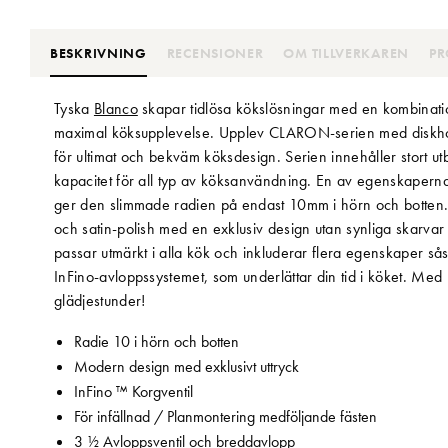
BESKRIVNING
RECENSIONER
OM TILLVERKAREN
PR
Tyska
Blanco
skapar tidlösa kökslösningar med en kombinatio
maximal köksupplevelse. Upplev CLARON-serien med diskhoar
för ultimat och bekväm köksdesign. Serien innehåller stort u
kapacitet för all typ av köksanvändning. En av egenskaperna
ger den slimmade radien på endast 10mm i hörn och botten. Bl
och satin-polish med en exklusiv design utan synliga skarva
passar utmärkt i alla kök och inkluderar flera egenskaper så
InFino-avloppssystemet, som underlättar din tid i köket. Med 
glädjestunder!
Radie 10 i hörn och botten
Modern design med exklusivt uttryck
InFino ™ Korgventil
För infällnad / Planmontering medföljande fästen
3 ½ Avloppsventil och breddavlopp