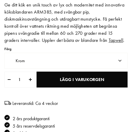
Ge ditt kök en unik touch av lyx och modernitet med innovativa
Matberedare & Mixer
köksblandaren ARM385, med svängbar pip,
diskmaskinsavstängning och utdragbart munstycke. Få perfekt
Vattenkokare
kontroll över vattnets riktning med möjligheten att begränsa
pipens svängradie till mellan 60 och 270 grader med 15
graders intervaller. Upplev det bästa av blandare från
Tapwell
.
Färg
Krom
LÄGG I VARUKORGEN
Leveranstid: Ca 4 veckor
2 års produktgaranti
5 års reservdelsgaranti