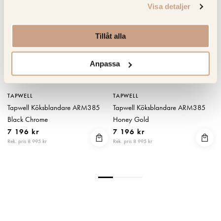
Visa detaljer
Tillåt alla
Anpassa
TAPWELL
TAPWELL
Tapwell Köksblandare ARM385
Tapwell Köksblandare ARM385
Black Chrome
Honey Gold
7 196 kr
7 196 kr
Rek. pris 8 995 kr
Rek. pris 8 995 kr
R