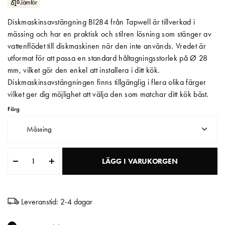
Jämför
Matberedare & Mixer
Diskmaskinsavstängning BI284 från Tapwell är tillverkad i
mässing och har en praktisk och stilren lösning som stänger av
Vattenkokare
vattenflödet till diskmaskinen när den inte används. Vredet är
utformat för att passa en standard håltagningsstorlek på Ø 28
mm, vilket gör den enkel att installera i ditt kök.
Diskmaskinsavstängningen finns tillgänglig i flera olika färger
vilket ger dig möjlighet att välja den som matchar ditt kök bäst.
Färg
Mässing
LÄGG I VARUKORGEN
Leveranstid: 2-4 dagar