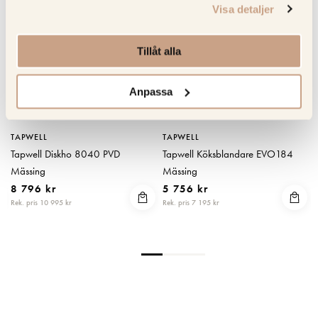
Visa detaljer
Tillåt alla
Anpassa
TAPWELL
TAPWELL
Tapwell Diskho 8040 PVD
Tapwell Köksblandare EVO184
Mässing
Mässing
8 796 kr
5 756 kr
Rek. pris 10 995 kr
Rek. pris 7 195 kr
R