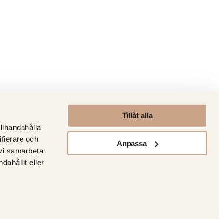
Tillåt alla
illhandahålla
ifierare och
Anpassa
 vi samarbetar
ahållit eller