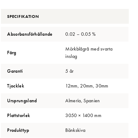
SPECIFIKATION
Absorbansförhållande
0.02 – 0.05 %
Mörkblågrå med svarta
Färg
inslag
Garanti
5 år
Tjocklek
12mm, 20mm, 30mm
Ursprungsland
Almería, Spanien
Plattstorlek
3050 × 1400 mm
Produkttyp
Bänkskiva