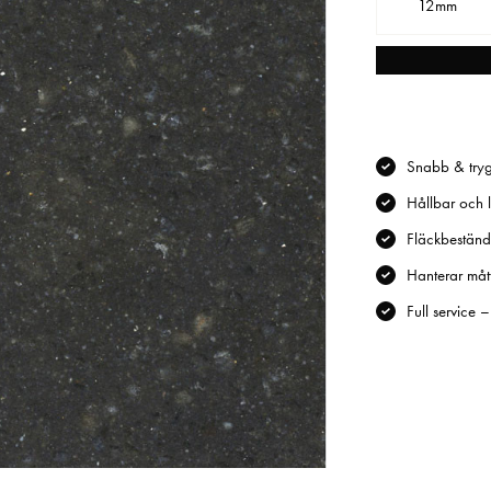
12mm
Snabb & tryg
Hållbar och l
Fläckbeständi
Hanterar mått
Full service 