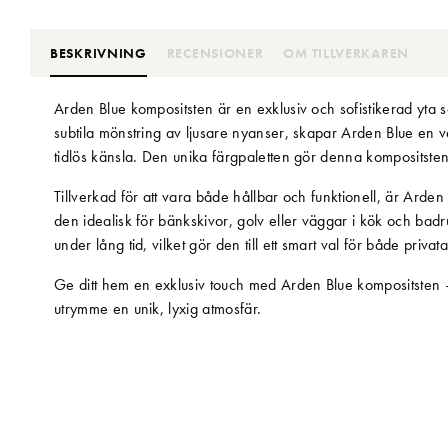
BESKRIVNING
RECENSIONER
OM TILLVERKAREN
Arden Blue kompositsten är en exklusiv och sofistikerad yta som 
subtila mönstring av ljusare nyanser, skapar Arden Blue en 
tidlös känsla. Den unika färgpaletten gör denna kompositsten t
Tillverkad för att vara både hållbar och funktionell, är Arden
den idealisk för bänkskivor, golv eller väggar i kök och badru
under lång tid, vilket gör den till ett smart val för både priv
Ge ditt hem en exklusiv touch med Arden Blue kompositsten – 
utrymme en unik, lyxig atmosfär.