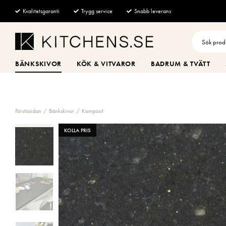
Kvalitetsgaranti
Trygg service
Snabb leverans
BÄNKSKIVOR
KÖK & VITVAROR
BADRUM & TVÄTT
Förstasidan
Bänkskivor
Komposit
KOLLA PRIS