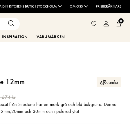
TA DIN KITCHENS BUTIK I STOCKHOLM
OM OSS
PRISBERÄKNARE
0
INSPIRATION
VARUMÄRKEN
ue 12mm
Jämför
 674 kr
osit från Silestone har en mörk grå och blå bakgrund. Denna
 i 12mm,20mm och 30mm och i polerad yta!