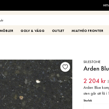
HIT
MÖBLER
GOLV & VÄGG
OUTLET
MIATHÉO FRONTER
SILESTONE
Arden Bl
2 204 kr
3
Arden Blue komp
sten går att få
Storlek