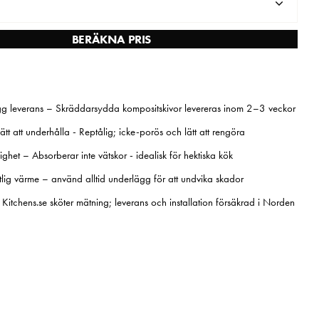
BERÄKNA PRIS
g leverans – Skräddarsydda kompositskivor levereras inom 2–3 veckor
ätt att underhålla - Reptålig; icke-porös och lätt att rengöra
ghet – Absorberar inte vätskor - idealisk för hektiska kök
lig värme – använd alltid underlägg för att undvika skador
– Kitchens.se sköter mätning; leverans och installation försäkrad i Norden