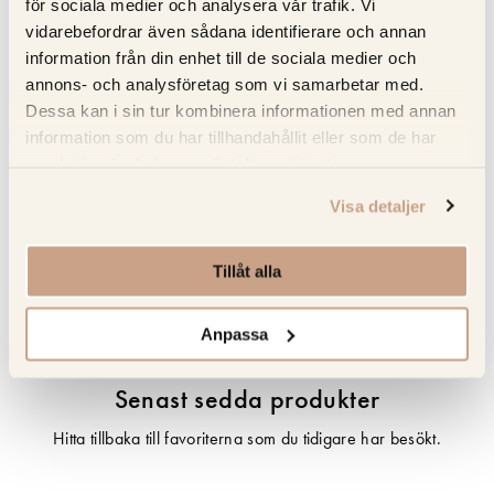
för sociala medier och analysera vår trafik. Vi
Full service – Kitchens.se sköter mätning; leverans och
vidarebefordrar även sådana identifierare och annan
installation försäkrad i Norden
information från din enhet till de sociala medier och
annons- och analysföretag som vi samarbetar med.
Dessa kan i sin tur kombinera informationen med annan
Specifikation
information som du har tillhandahållit eller som de har
samlat in när du har använt deras tjänster.
Beskrivning
Visa detaljer
Recensioner
Tillåt alla
Om tillverkaren
Anpassa
Senast sedda produkter
Hitta tillbaka till favoriterna som du tidigare har besökt.