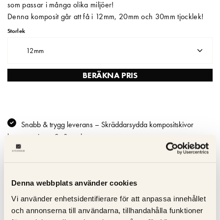
som passar i många olika miljöer!
Denna komposit går att få i 12mm, 20mm och 30mm tjocklek!
Matberedare & Mixer
Storlek
Vattenkokare
12mm
BERÄKNA PRIS
Snabb & trygg leverans – Skräddarsydda kompositskivor
levereras inom 2–3 veckor
Hållbar och lätt att underhålla - Reptålig; icke-porös och lätt att
rengöra
Fläckbeständighet – Absorberar inte vätskor - idealisk för
Denna webbplats använder cookies
hektiska kök
Hanterar måttlig värme – använd alltid underlägg för att
Vi använder enhetsidentifierare för att anpassa innehållet
undvika skador
och annonserna till användarna, tillhandahålla funktioner