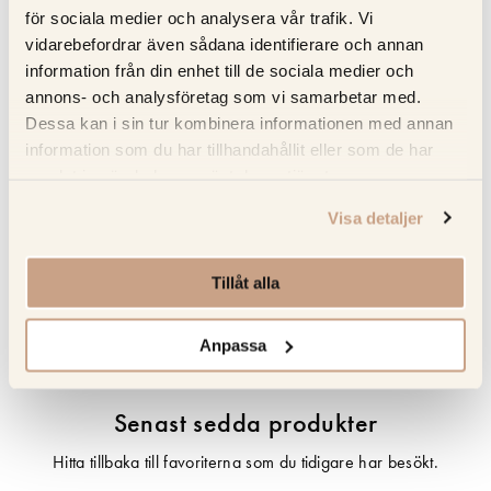
undvika skador
för sociala medier och analysera vår trafik. Vi
Full service – Kitchens.se sköter mätning; leverans och
vidarebefordrar även sådana identifierare och annan
installation försäkrad i Norden
information från din enhet till de sociala medier och
annons- och analysföretag som vi samarbetar med.
Dessa kan i sin tur kombinera informationen med annan
Specifikation
information som du har tillhandahållit eller som de har
samlat in när du har använt deras tjänster.
Beskrivning
Visa detaljer
Recensioner
Tillåt alla
Om tillverkaren
Anpassa
Senast sedda produkter
Hitta tillbaka till favoriterna som du tidigare har besökt.