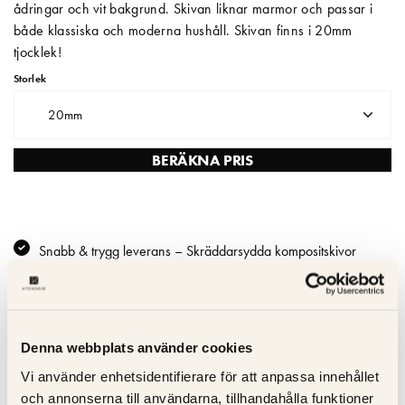
ådringar och vit bakgrund. Skivan liknar marmor och passar i
både klassiska och moderna hushåll. Skivan finns i 20mm
Matberedare & Mixer
tjocklek!
Vattenkokare
Storlek
20mm
BERÄKNA PRIS
Snabb & trygg leverans – Skräddarsydda kompositskivor
levereras inom 2–3 veckor
Hållbar och lätt att underhålla - Reptålig; icke-porös och lätt att
rengöra
Fläckbeständighet – Absorberar inte vätskor - idealisk för
Denna webbplats använder cookies
hektiska kök
Vi använder enhetsidentifierare för att anpassa innehållet
Hanterar måttlig värme – använd alltid underlägg för att
och annonserna till användarna, tillhandahålla funktioner