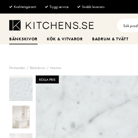
Kvalitetsgaranti
Trygg service
Snabb leverans
BÄNKSKIVOR
KÖK & VITVAROR
BADRUM & TVÄTT
Förstasidan
Bänkskivor
Marmor
KOLLA PRIS