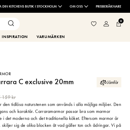
TA DIN KITCHENS BUTIK I STOCKHOLM
OM OSS
PRISBERÄKNARE
0
INSPIRATION
VARUMÄRKEN
ARMOR
rrara C exclusive 20mm
Jämför
 159 kr
 den tidlösa naturstenen som används i alla möjliga miljöer. Den
gans och karaktär. Carraramarmor passar bra som marmor
e i det moderna och det traditionella köket. Eftersom marmor är
, skiljer sig de olika blocken åt vad gäller ton och ådringar. Vi på