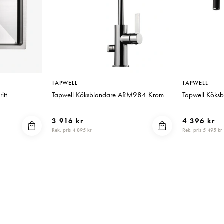
TAPWELL
TAPWELL
itt
Tapwell Köksblandare ARM984 Krom
Tapwell Kök
3 916 kr
4 396 kr
Rek. pris 4 895 kr
Rek. pris 5 495 kr