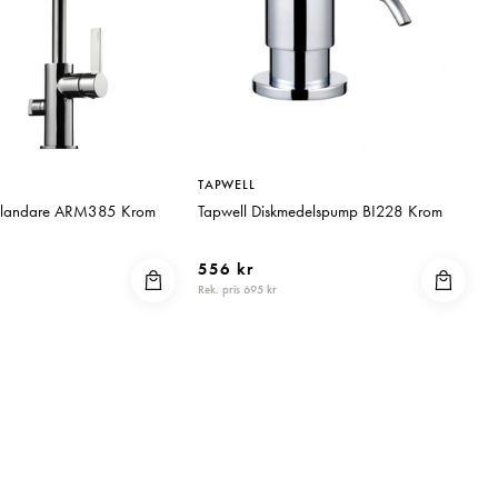
TAPWELL
sblandare ARM385 Krom
Tapwell Diskmedelspump BI228 Krom
556 kr
Rek. pris 695 kr