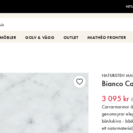
HIT
MÖBLER
GOLV & VÄGG
OUTLET
MIATHÉO FRONTER
NATURSTEN M
Bianco Ca
3 095 kr
5
Carrarmarmor är
genomsyrar ele
bänkskiva - båd
ett naturmaterial