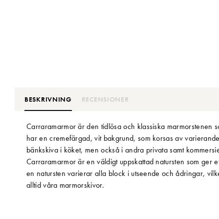
BESKRIVNING
RECENSIONER
Carraramarmor är den tidlösa och klassiska marmorstenen som 
har en cremefärgad, vit bakgrund, som korsas av varierande
bänkskiva i köket, men också i andra privata samt kommersiel
Carraramarmor är en väldigt uppskattad natursten som ger e
en natursten varierar alla block i utseende och ådringar, vilk
alltid våra marmorskivor.