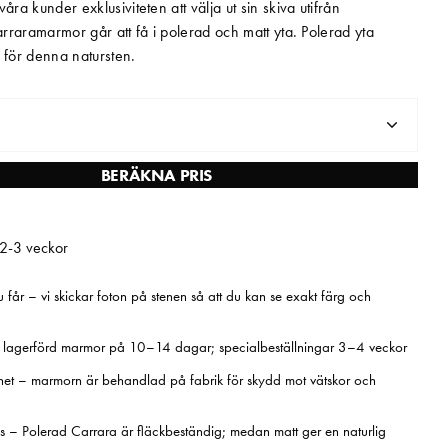
åra kunder exklusiviteten att välja ut sin skiva utifrån
Carraramarmor går att få i polerad och matt yta. Polerad yta
för denna natursten.
BERÄKNA PRIS
 2-3 veckor
 får – vi skickar foton på stenen så att du kan se exakt färg och
– lagerförd marmor på 10–14 dagar; specialbeställningar 3–4 veckor
rhet – marmorn är behandlad på fabrik för skydd mot vätskor och
s – Polerad Carrara är fläckbeständig; medan matt ger en naturlig