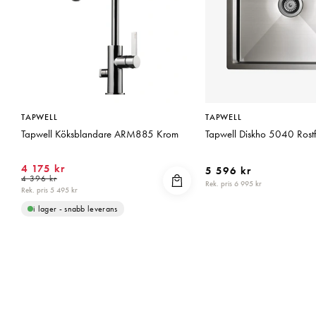
TAPWELL
TAPWELL
Tapwell Köksblandare ARM885 Krom
Tapwell Diskho 5040 Rostfr
4 175 kr
5 596 kr
4 396 kr
Rek. pris 6 995 kr
Rek. pris 5 495 kr
i lager - snabb leverans