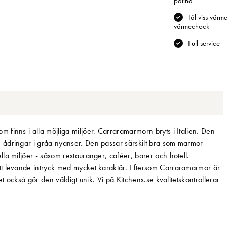
patina
Tål viss vär
värmechock
Full service 
finns i alla möjliga miljöer. Carraramarmorn bryts i Italien. Den
 ådringar i gråa nyanser. Den passar särskilt bra som marmor
la miljöer - såsom restauranger, caféer, barer och hotell.
tt levande intryck med mycket karaktär. Eftersom Carraramarmor är
et också gör den väldigt unik. Vi på Kitchens.se kvalitetskontrollerar