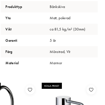
Produkttyp
Bänkskiva
Yta
Matt, polerad
Vikt
ca 81,5 kg/m² (30mm)
Garanti
5 år
Färg
Mönstrad, Vit
Material
Marmor
KOLLA PRISET