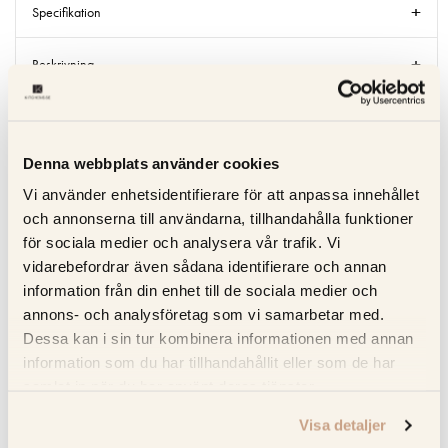
Specifikation
Beskrivning
Recensioner
Denna webbplats använder cookies
Om tillverkaren
Vi använder enhetsidentifierare för att anpassa innehållet
och annonserna till användarna, tillhandahålla funktioner
Produktblad
för sociala medier och analysera vår trafik. Vi
vidarebefordrar även sådana identifierare och annan
information från din enhet till de sociala medier och
RELATERADE PRODUKTER
annons- och analysföretag som vi samarbetar med.
Dessa kan i sin tur kombinera informationen med annan
KOLLA PRISET
KOLLA PRISET
information som du har tillhandahållit eller som de har
samlat in när du har använt deras tjänster.
Visa detaljer