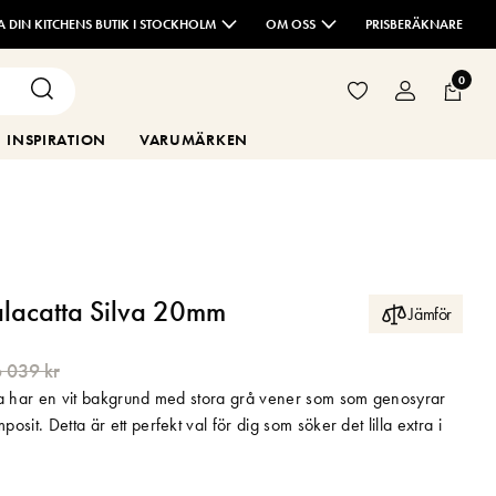
TA DIN KITCHENS BUTIK I STOCKHOLM
OM OSS
PRISBERÄKNARE
0
INSPIRATION
VARUMÄRKEN
alacatta Silva 20mm
Jämför
 039 kr
ta har en vit bakgrund med stora grå vener som som genosyrar
sit. Detta är ett perfekt val för dig som söker det lilla extra i