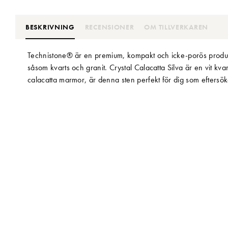
BESKRIVNING
RECENSIONER
OM TILLVERKAREN
Technistone® är en premium, kompakt och icke-porös produk
såsom kvarts och granit. Crystal Calacatta Silva är en vit kv
calacatta marmor, är denna sten perfekt för dig som eftersö