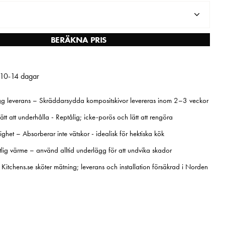
BERÄKNA PRIS
 10-14 dagar
g leverans – Skräddarsydda kompositskivor levereras inom 2–3 veckor
ätt att underhålla - Reptålig; icke-porös och lätt att rengöra
ghet – Absorberar inte vätskor - idealisk för hektiska kök
lig värme – använd alltid underlägg för att undvika skador
– Kitchens.se sköter mätning; leverans och installation försäkrad i Norden