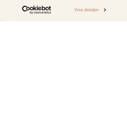
Visa detaljer
Vi erbjuder bänkskivor i Stockholm i högkvalitativa mate
kvartsit, granit, komposit, keramik, kalksten och terrazzo.