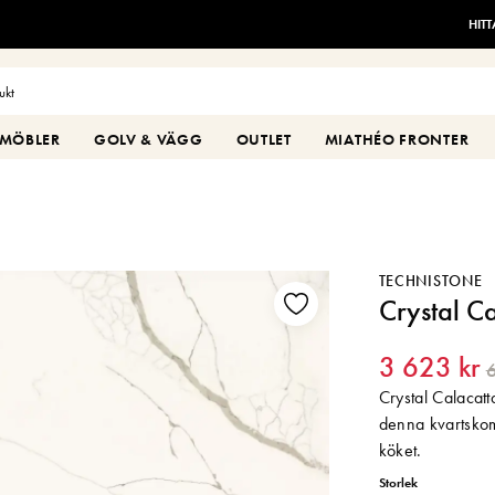
HIT
MÖBLER
GOLV & VÄGG
OUTLET
MIATHÉO FRONTER
TECHNISTONE
Crystal C
3 623 kr
6
Crystal Calacat
denna kvartskompo
köket.
Storlek