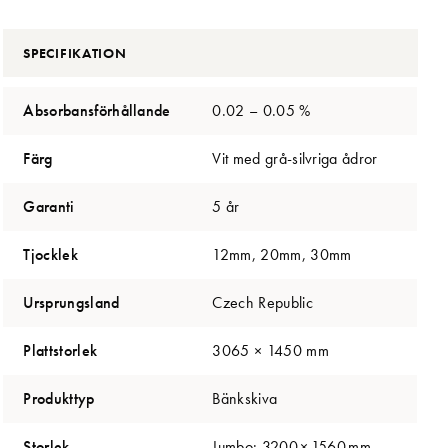
SPECIFIKATION
Absorbansförhållande
0.02 – 0.05 %
Färg
Vit med grå-silvriga ådror
Garanti
5 år
Tjocklek
12mm, 20mm, 30mm
Ursprungsland
Czech Republic
Plattstorlek
3065 × 1450 mm
Produkttyp
Bänkskiva
Storlek
Jumbo: 3200 × 1560 mm