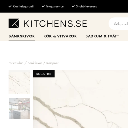
Kvalitetsgaranti
Trygg service
Snabb leverans
BÄNKSKIVOR
KÖK & VITVAROR
BADRUM & TVÄTT
Förstasidan
Bänkskivor
Komposit
KOLLA PRIS