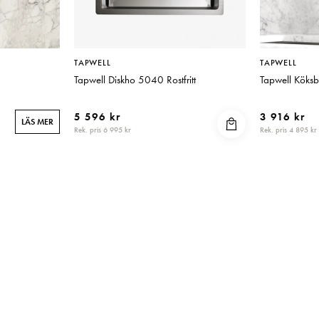
TAPWELL
TAPWELL
Tapwell Diskho 5040 Rostfritt
Tapwell Kök
5 596 kr
3 916 kr
LÄS MER
Rek. pris 6 995 kr
Rek. pris 4 895 kr