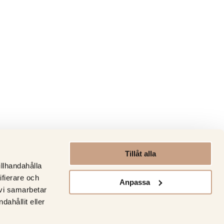
Tillåt alla
illhandahålla
ifierare och
Anpassa
 vi samarbetar
ahållit eller