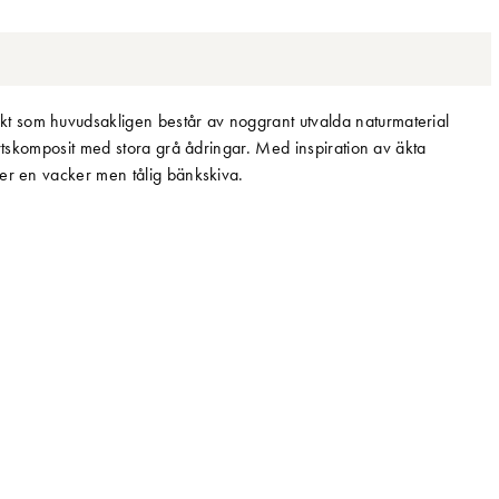
t som huvudsakligen består av noggrant utvalda naturmaterial
artskomposit med stora grå ådringar. Med inspiration av äkta
ker en vacker men tålig bänkskiva.